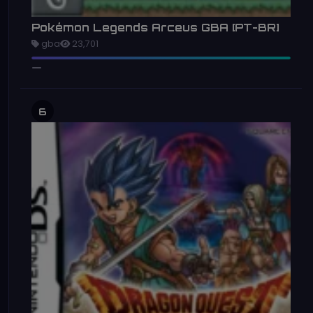
Pokémon Legends Arceus GBA [PT-BR]
gba
23,701
6