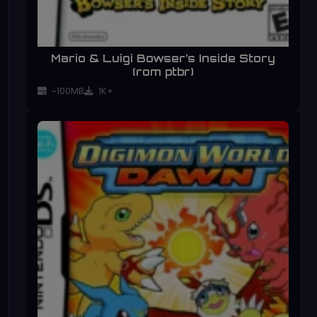
Mario & Luigi Bowser’s Inside Story
(rom ptbr)
~100MB
1K+