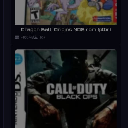
Dragon Ball: Origins NDS rom (ptbr)
~100MB
1K+