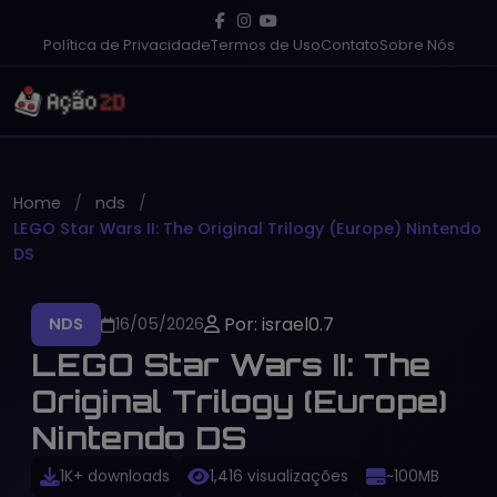
Política de Privacidade
Termos de Uso
Contato
Sobre Nós
Home
nds
LEGO Star Wars II: The Original Trilogy (Europe) Nintendo
DS
Por: israel0.7
NDS
16/05/2026
LEGO Star Wars II: The
Original Trilogy (Europe)
Nintendo DS
1K+ downloads
1,416 visualizações
~100MB