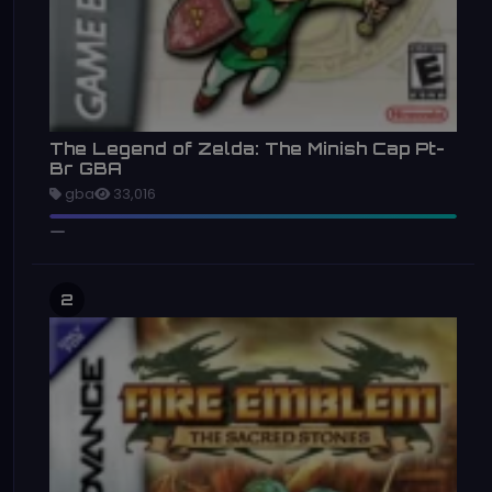
The Legend of Zelda: The Minish Cap Pt-
Br GBA
gba
33,016
2