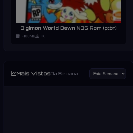
Digimon World Dawn NDS Rom (ptbr)
~100MB
1K+
Mais Vistos
Da Semana