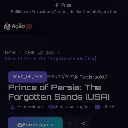
Política de Privacidade
Termos de Uso
Contato
Sobre Nós
Home
beat_up_psp
Prince of Persia: The Forgotten Sands [USA]
Por: israel0.7
BEAT_UP_PSP
09/08/2022
Prince of Persia: The
Forgotten Sands [USA]
1K+ downloads
1,650 visualizações
~100MB
Baixar Agora