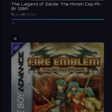
The Legend of Zelda: The Minish Cap Pt-
Br GBA
gba
33,043
2