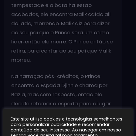
tempestade e a batalha estão
acabados, ele encontra Malik caído ali
do lado, morrendo. Malik diz para dizer
ao seu pai que o Prince será um ótimo
líder, então ele morre. O Prince então se
retira, para contar ao seu pai que Malik
morreu.
Na narração pós-créditos, o Prince
encontra a Espada Djinn e chama por
Razia, mas sem resposta, então ele
decide retornar a espada para o lugar
em que ele a encontrou para deixar
Este site utiliza cookies e tecnologias semelhantes
Razia descansar, já que não podia mais
para personalizar publicidade e recomendar
conteúdo de seu interesse. Ao navegar em nosso
carregar a espada. Por fim, com o reino
serviço você aceita tal monitoramento.