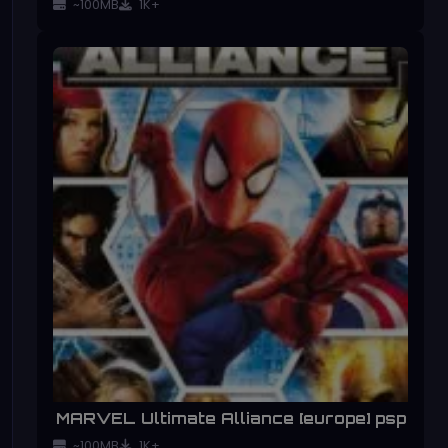
~100MB
1K+
MARVEL Ultimate Alliance [europe] psp
~100MB
1K+