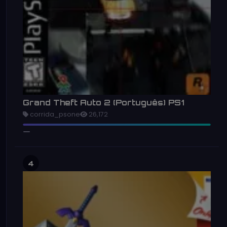
Grand Theft Auto 2 (Português) PS1
corrida_psone
26,172
4