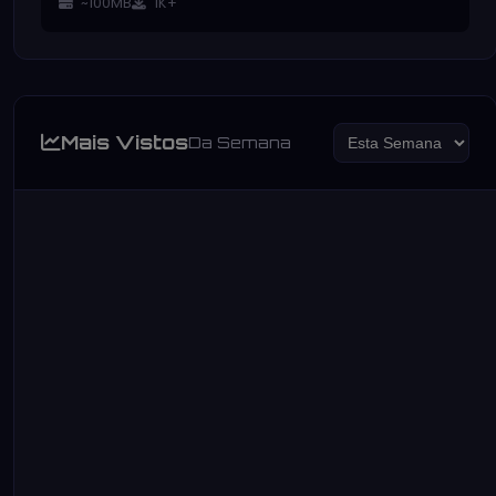
~100MB
1K+
Mais Vistos
Da Semana