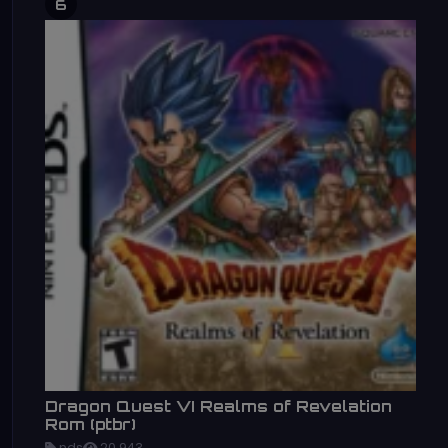
6
Dragon Quest VI Realms of Revelation
Rom (ptbr)
nds
20,943