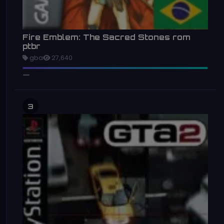
Fire Emblem: The Sacred Stones rom
ptbr
gba
27,640
3