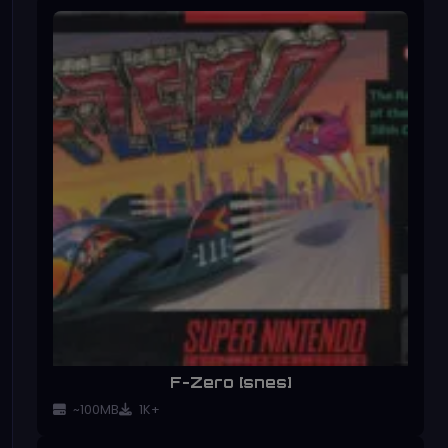
F-Zero [snes]
~100MB
1K+