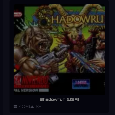
Shadowrun [USA]
~100MB
1K+