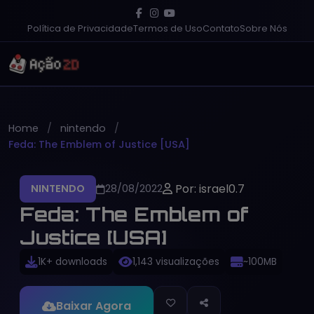
Política de Privacidade
Termos de Uso
Contato
Sobre Nós
Home
nintendo
Feda: The Emblem of Justice [USA]
Por: israel0.7
NINTENDO
28/08/2022
Feda: The Emblem of
Justice [USA]
1K+ downloads
1,143 visualizações
~100MB
Baixar Agora