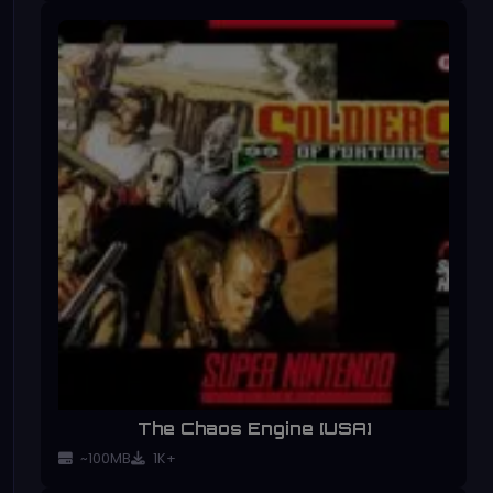
The Chaos Engine [USA]
~100MB
1K+