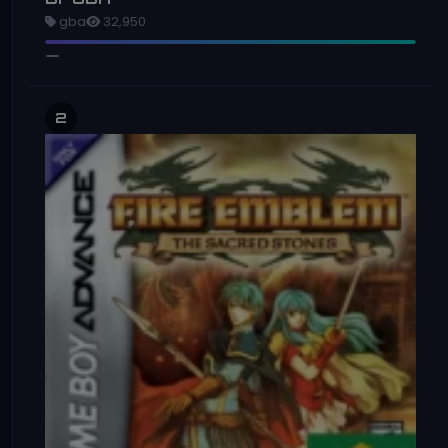
gba
32,950
2