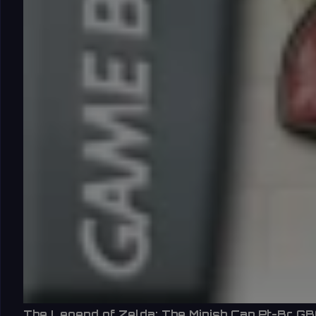
The Legend of Zelda: The Minish Cap Pt-Br G