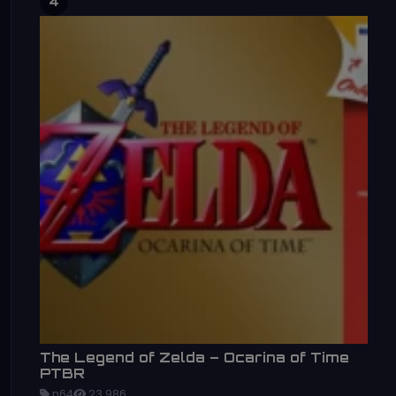
4
The Legend of Zelda – Ocarina of Time
PTBR
n64
23,986