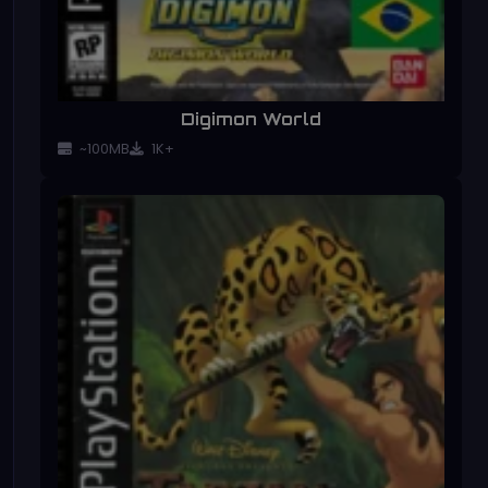
Digimon World
~100MB
1K+