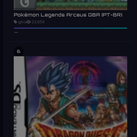
Pokémon Legends Arceus GBA [PT-BR]
gba
23,659
6