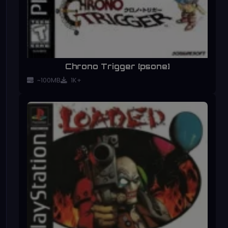
Chrono Trigger [psone]
~100MB
1K+