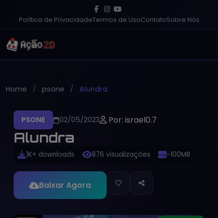
Política de Privacidade
Termos de Uso
Contato
Sobre Nós
Home
psone
Alundra
Por: israel0.7
PSONE
02/05/2023
Alundra
1K+ downloads
876 visualizações
~100MB
Baixar Agora