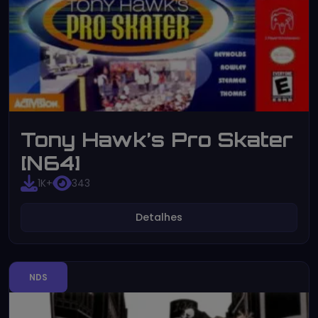
Tony Hawk’s Pro Skater
[N64]
1K+
343
Detalhes
NDS