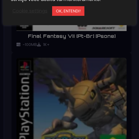
Cookie settings
OK, ENTENDI!
Final Fantasy VII [Pt-Br] [Psone]
~100MB
1K+