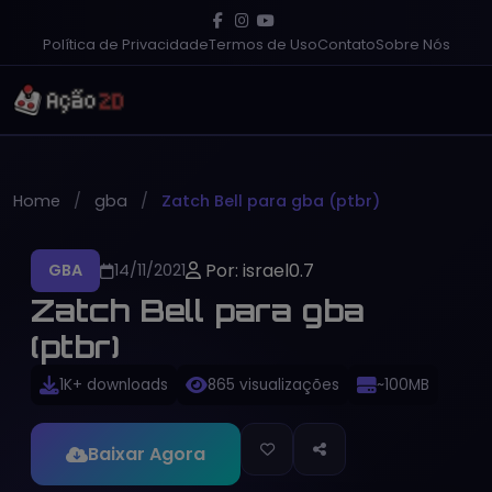
Política de Privacidade
Termos de Uso
Contato
Sobre Nós
Home
gba
Zatch Bell para gba (ptbr)
Por: israel0.7
GBA
14/11/2021
Zatch Bell para gba
(ptbr)
1K+ downloads
865 visualizações
~100MB
Baixar Agora