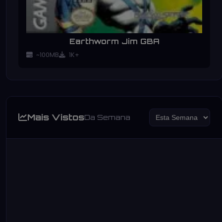
Earthworm Jim GBA
~100MB
1K+
Mais Vistos
Da Semana