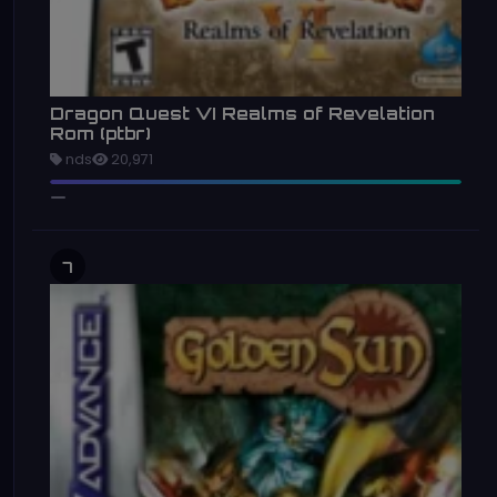
Dragon Quest VI Realms of Revelation
Rom (ptbr)
nds
20,971
7