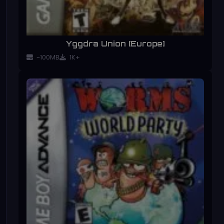
Yggdra Union [Europe]
~100MB
1K+