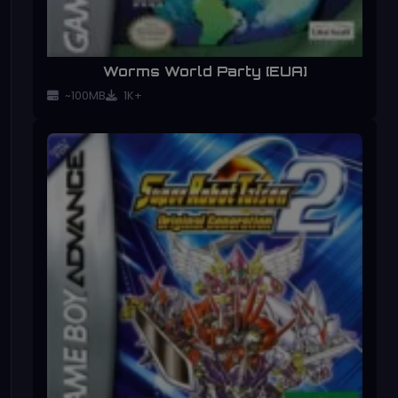
Worms World Party [EUA]
~100MB
1K+