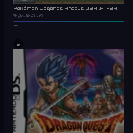
Pokémon Legends Arceus GBA [PT-BR]
gba
23,693
6