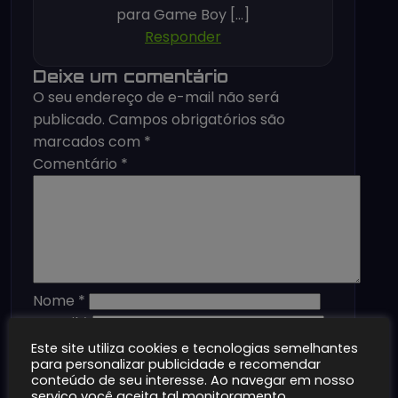
para Game Boy […]
Responder
Deixe um comentário
O seu endereço de e-mail não será
publicado.
Campos obrigatórios são
marcados com
*
Comentário
*
Nome
*
E-mail
*
Site
Este site utiliza cookies e tecnologias semelhantes
para personalizar publicidade e recomendar
Salvar meus dados neste navegador
conteúdo de seu interesse. Ao navegar em nosso
para a próxima vez que eu comentar.
serviço você aceita tal monitoramento.