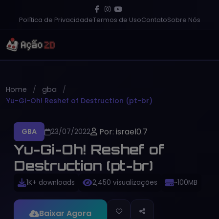
Política de Privacidade
Termos de Uso
Contato
Sobre Nós
Home
gba
Yu-Gi-Oh! Reshef of Destruction (pt-br)
Por: israel0.7
GBA
23/07/2022
Yu-Gi-Oh! Reshef of
Destruction (pt-br)
1K+ downloads
2,450 visualizações
~100MB
Baixar Agora