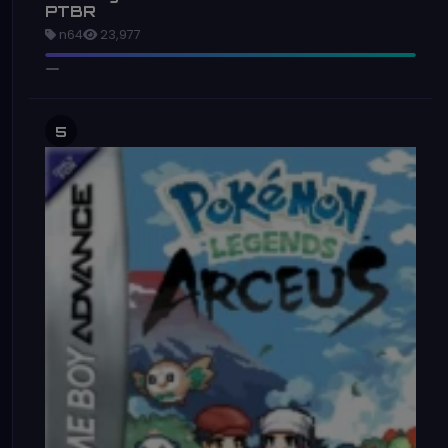
PTBR
n64
23,977
5