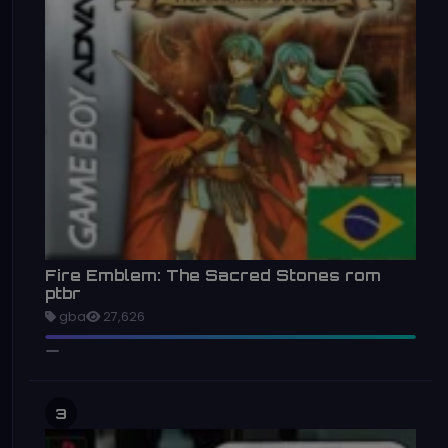
Fire Emblem: The Sacred Stones rom
ptbr
gba
27,626
3