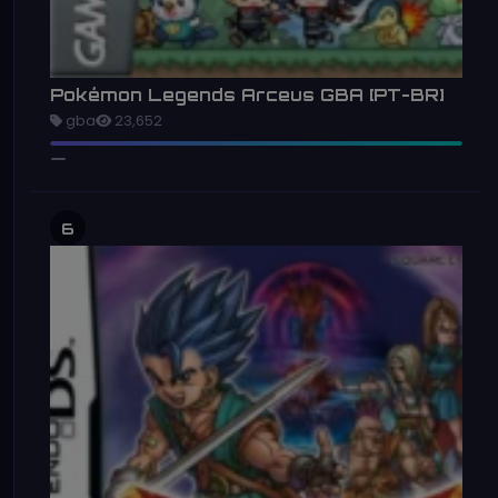
Pokémon Legends Arceus GBA [PT-BR]
gba
23,652
6