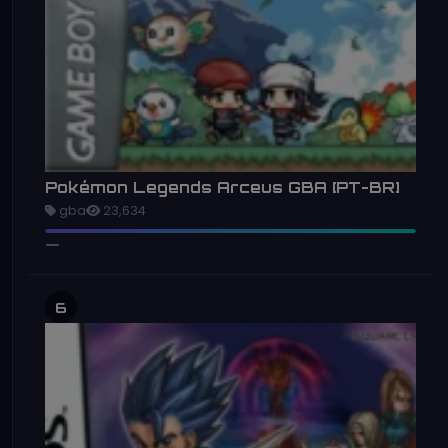
Pokémon Legends Arceus GBA [PT-BR]
gba
23,634
6