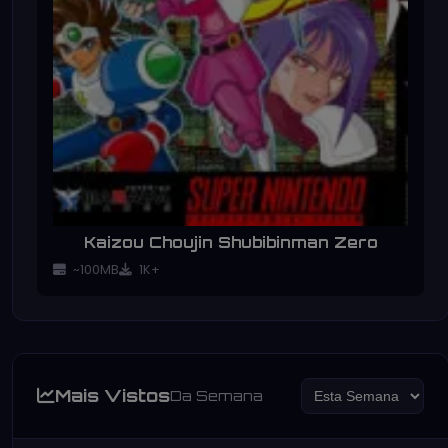
Kaizou Choujin Shubibinman Zero
~100MB
1K+
Mais Vistos
Da Semana