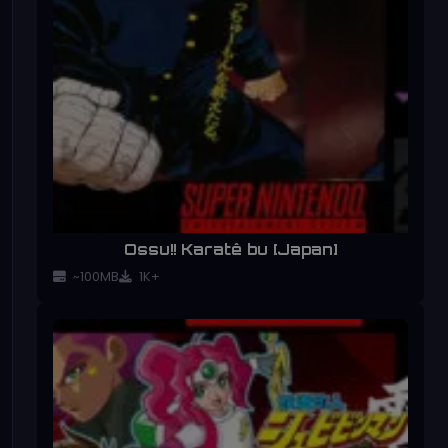
Ossu!! Karatê bu [Japan]
~100MB
1K+