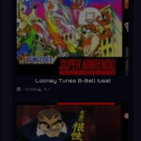
Looney Tunes B-Ball [usa]
~100MB
1K+