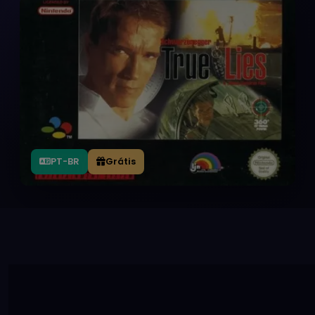
PT-BR
Grátis