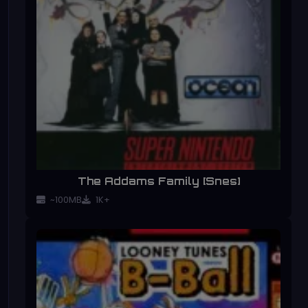
The Addams Family [Snes]
~100MB
1K+