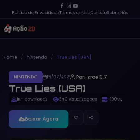
Política de Privacidade
Termos de Uso
Contato
Sobre Nós
Home
nintendo
True Lies [USA]
Por: israel0.7
NINTENDO
15/07/2021
True Lies [USA]
1K+ downloads
340 visualizações
~100MB
Baixar Agora