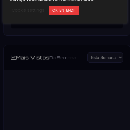
Cookie settings
OK, ENTENDI!
Alex (Street Fighter)
~100MB
1K+
Mais Vistos
Da Semana