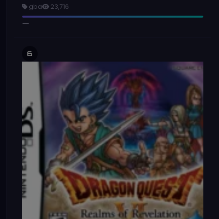
gba
23,716
6