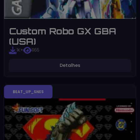
Custom Robo GX GBA
(USA)
1K+
1165
Detalhes
BEAT_UP_SNES