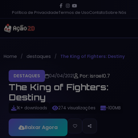
Política de Privacidade
Termos de Uso
Contato
Sobre Nós
Home
destaques
The King of Fighters: Destiny
Por: israel0.7
DESTAQUES
04/04/2021
The King of Fighters:
Destiny
1K+ downloads
274 visualizações
~100MB
Baixar Agora