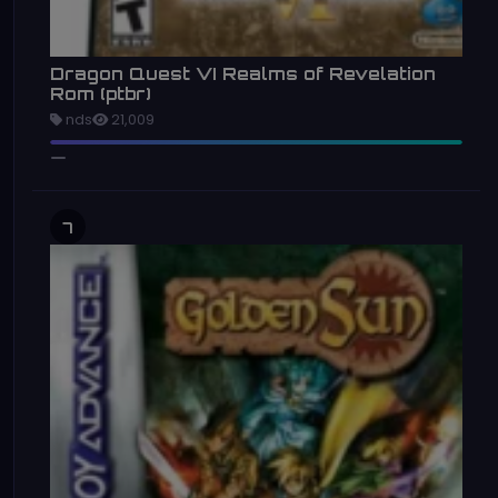
Dragon Quest VI Realms of Revelation
Rom (ptbr)
nds
21,009
7