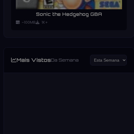
Sonic the Hedgehog GBA
~100MB
1K+
Mais Vistos
Da Semana