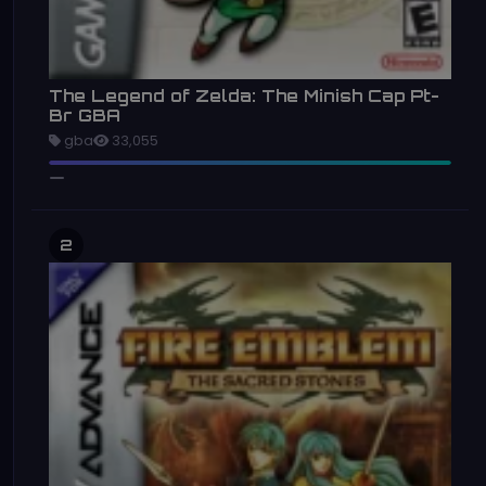
The Legend of Zelda: The Minish Cap Pt-
Br GBA
gba
33,055
2