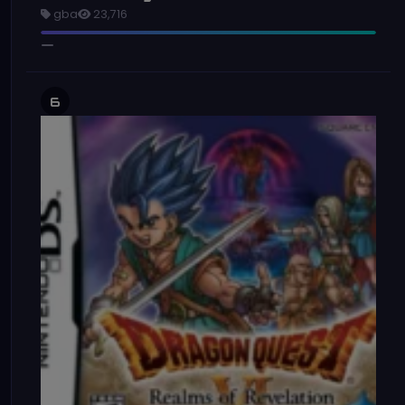
gba
23,716
6