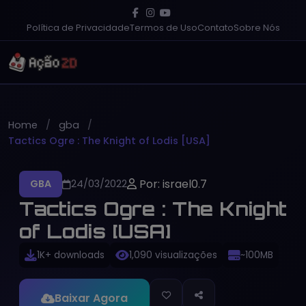
Política de Privacidade
Termos de Uso
Contato
Sobre Nós
Home
gba
Tactics Ogre : The Knight of Lodis [USA]
Por: israel0.7
GBA
24/03/2022
Tactics Ogre : The Knight
of Lodis [USA]
1K+ downloads
1,090 visualizações
~100MB
Baixar Agora