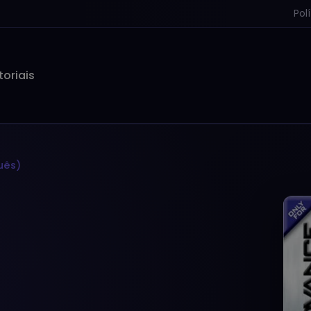
Pol
toriais
uês)