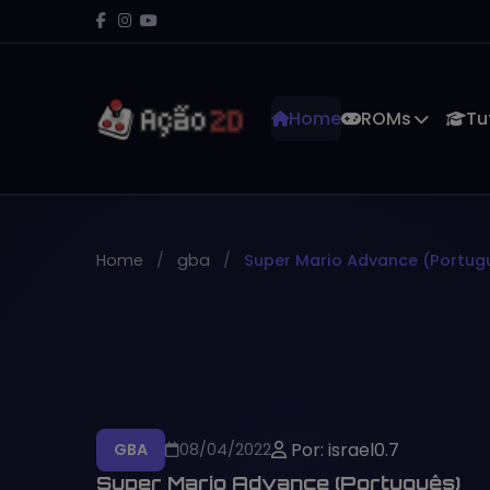
Home
ROMs
Tu
Home
gba
Super Mario Advance (Portug
Por: israel0.7
GBA
08/04/2022
Super Mario Advance (Português)