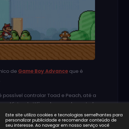
nico de
Game Boy Advance
que é
.
 possível controlar Toad e Peach, até a
ara Nintendo Wii, onde se pode controlar
terceiro e quarto jogadores) e, no NIntendo
Este site utiliza cookies e tecnologias semelhantes para
personalizar publicidade e recomendar conteúdo de
 no game “Super Princess Peach”.
seu interesse. Ao navegar em nosso serviço você