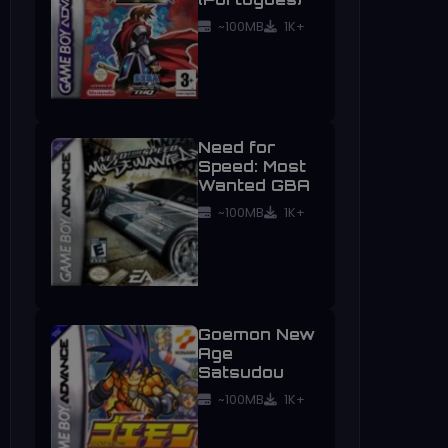
~100MB
1K+
Need for
Speed: Most
Wanted GBA
~100MB
1K+
Goemon New
Age
Satsudou
~100MB
1K+