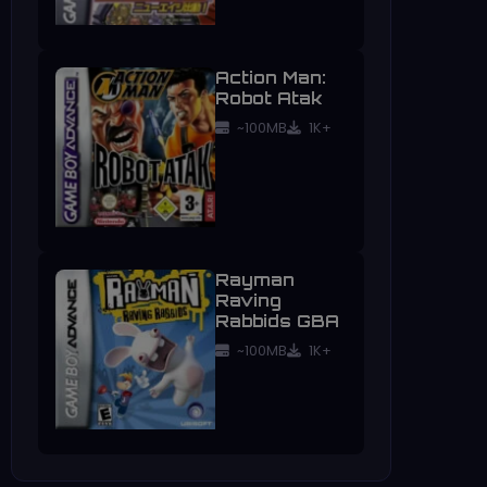
Action Man:
Robot Atak
~100MB
1K+
Rayman
Raving
Rabbids GBA
~100MB
1K+