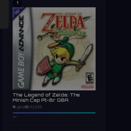
1
The Legend of Zelda: The
Minish Cap Pt-Br GBA
gba
32,935