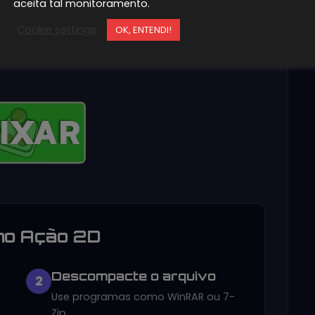
aceita tal monitoramento.
Cookie settings
OK, ENTENDI!
Mario Advance (Português)
no Ação 2D
Descompacte o arquivo
2
Use programas como WinRAR ou 7-
Zip