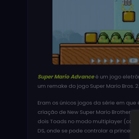
Super Mario Advance
é um jogo eletrô
um remake do jogo Super Mario Bros. 2
Eram os únicos jogos da série em que é
criação de New Super Mario Brothers, p
dois Toads no modo multiplayer (como 
DS, onde se pode controlar a princesa