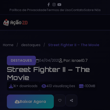
Política de Privacidade
Termos de Uso
Contato
Sobre Nós
Home
destaques
Street Fighter II – The Movie
Por: israel0.7
DESTAQUES
04/04/2021
Street Fighter II – The
Movie
1K+ downloads
413 visualizações
~100MB
Baixar Agora