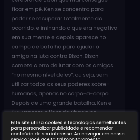
ficar em pé. Ken se concentra para
poder se recuperar totalmente do
ocorrido, eliminando o que era negativo
em sua mente e depois aparece no
campo de batalha para ajudar o
amigo na luta contra Bison. Bison
comete o erro de lutar com os amigos
“no mesmo nível deles”, ou seja, sem
utilizar todos os seus poderes sobre-
humanos, apenas no corpo-a-corpo.
Depois de uma grande batalha, Ken e
Ryu vencem o líder da Shadaloo
usando um Hadouken duplo. E. Honda
Este site utiliza cookies e tecnologias semelhantes
para personalizar publicidade e recomendar
aparece carregando Guile e Balrog,
conteúdo de seu interesse. Ao navegar em nosso
serviço você aceita tal monitoramento.