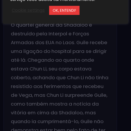
mas fica feliz pela dupla ter se
acertado e por ter derrotado Bison.
Cookie settings
OK, ENTENDI!
O quartel general da Shadaloo é
destruído pela Interpol e Forças
Armadas dos EUA no Laos. Guile recebe
uma ligação do hospital para se dirigir
até lá. Chegando ao quarto onde
estava Chun Li, seu corpo estava
coberto, achando que Chun Li não tinha
resistido aos ferimentos que recebeu
de Vega, mas Chun Li surpreende Guile,
como também mostra a notícia da
vitória em cima da Shadaloo, mas
quando ia cumprimentá-lo, Guile não
demonstra estar bem pelo fato de ter