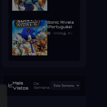
Sonic Rivals
(Português)
~100MB
1K+
Mais
Da
Vistos
Semana