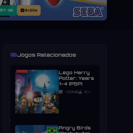
PT-BR
Grátis
Jogos Relacionados
Lego Harry
Potter: Years
1–4 [PSP]
~100MB
1K+
Angry Birds