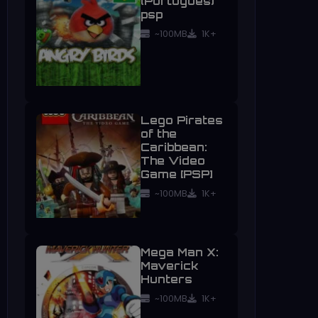
(Português)
psp
~100MB
1K+
Lego Pirates
of the
Caribbean:
The Video
Game [PSP]
~100MB
1K+
Mega Man X:
Maverick
Hunters
~100MB
1K+