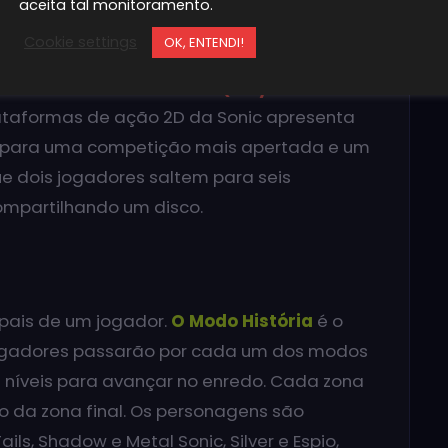
aceita tal monitoramento.
Cookie settings
OK, ENTENDI!
 seus rivais estão se preparando para uma
usivamente no sistema
PSP (PlayStation
ataformas de ação 2D da Sonic apresenta
” para uma competição mais apertada e um
e dois jogadores saltem para seis
ompartilhando um disco.
pais de um jogador.
O Modo História
é o
jogadores passarão por cada um dos modos
e níveis para avançar no enredo. Cada zona
o da zona final. Os personagens são
ils, Shadow e Metal Sonic, Silver e Espio,