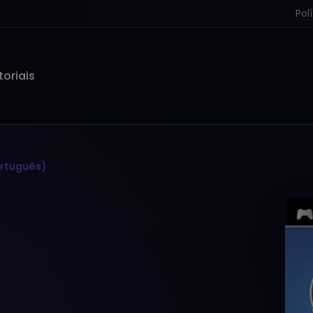
Pol
toriais
ortuguês)