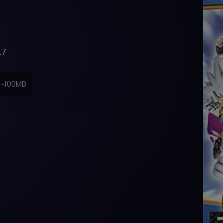
.7
~100MB