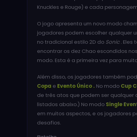
Knuckles e Rouge) e cada personagem 
O jogo apresenta um novo modo ch
jogadores podem escolher qualquer u
no tradicional estilo 2D do
Sonic
. Eles
encontrar os dez Chao escondidos nos
modo. Esta é a primeira vez para mui
Além disso, os jogadores também po
Copa
e
Evento Único .
No modo
Cup C
de três atos que podem ser qualquer 
listados abaixo.) No modo
Single Even
em muitos aspectos, e os jogadores 
desafios.
Batalha