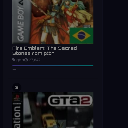
Fire Emblem: The Sacred
Stones rom ptbr
gba
27,647
3