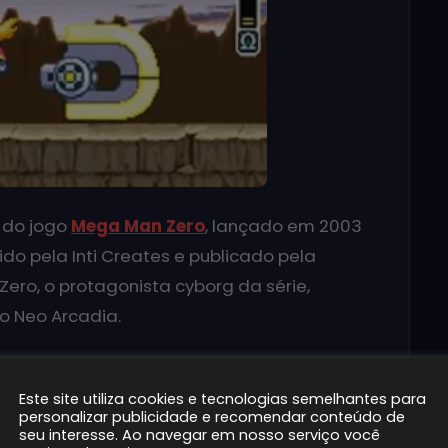
 do jogo
Mega Man Zero
, lançado em 2003
ido pela Inti Creates e publicado pela
Zero, o protagonista cyborg da série,
o Neo Arcadia.
sa alguns meses após os eventos do primeiro
o continua a liderar a Resistência dos
Este site utiliza cookies e tecnologias semelhantes para
personalizar publicidade e recomendar conteúdo de
adia. No entanto, uma nova ameaça surge
seu interesse. Ao navegar em nosso serviço você