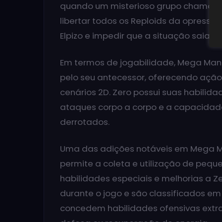
quando um misterioso grupo chamado 
libertar todos os Reploids da opressão
Elpizo e impedir que a situação saia do
Em termos de jogabilidade, Mega Man
pelo seu antecessor, oferecendo açã
cenários 2D. Zero possui suas habilida
ataques corpo a corpo e a capacidade
derrotados.
Uma das adições notáveis em Mega Man
permite a coleta e utilização de pequ
habilidades especiais e melhorias a Z
durante o jogo e são classificados em
concedem habilidades ofensivas extr