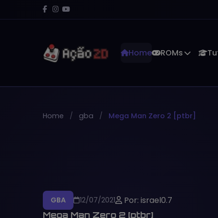
Home
ROMs
Tu
Home
gba
Mega Man Zero 2 [ptbr]
Por: israel0.7
GBA
12/07/2021
Mega Man Zero 2 [ptbr]