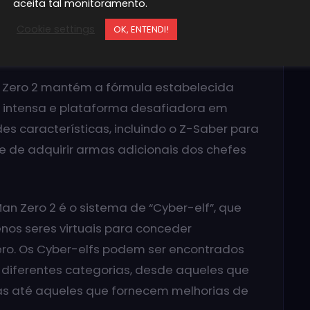
aceita tal monitoramento.
“Elpizo” busca o poder supremo para
. Cabe a Zero investigar as intenções do
Cookie settings
OK, ENTENDI!
 controle.
 Zero 2 mantém a fórmula estabelecida
o intensa e plataforma desafiadora em
des características, incluindo o Z-Saber para
 de adquirir armas adicionais dos chefes
 Zero 2 é o sistema de “Cyber-elf”, que
enos seres virtuais para conceder
ero. Os Cyber-elfs podem ser encontrados
 diferentes categorias, desde aqueles que
as até aqueles que fornecem melhorias de