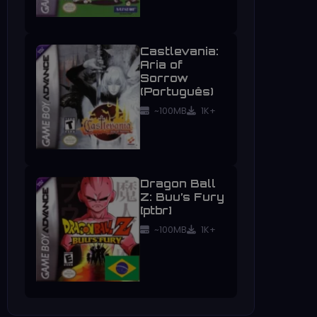
Castlevania:
Aria of
Sorrow
(Português)
~100MB
1K+
Dragon Ball
Z: Buu’s Fury
[ptbr]
~100MB
1K+