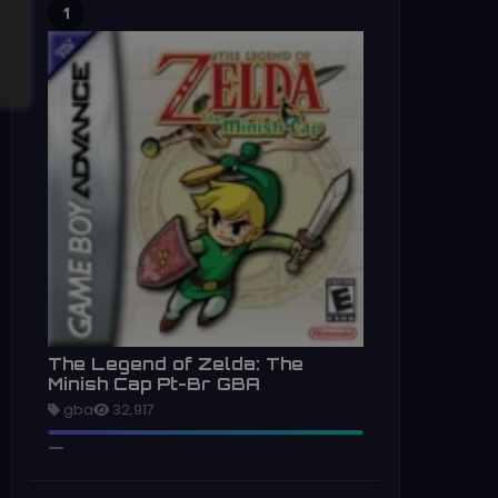
1
The Legend of Zelda: The
Minish Cap Pt-Br GBA
gba
32,917