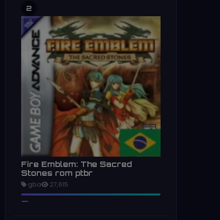
2
Fire Emblem: The Sacred
Stones rom ptbr
gba
27,615