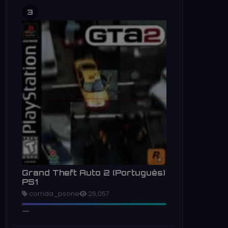
3
Grand Theft Auto 2 (Português)
PS1
corrida_psone
26,057