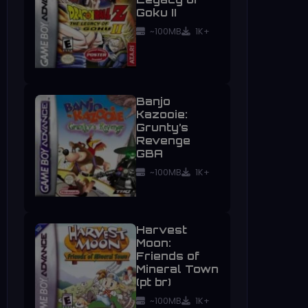
Goku II
~100MB
1K+
Banjo
Kazooie:
Grunty’s
Revenge
GBA
~100MB
1K+
Harvest
Moon:
Friends of
Mineral Town
(pt br)
~100MB
1K+