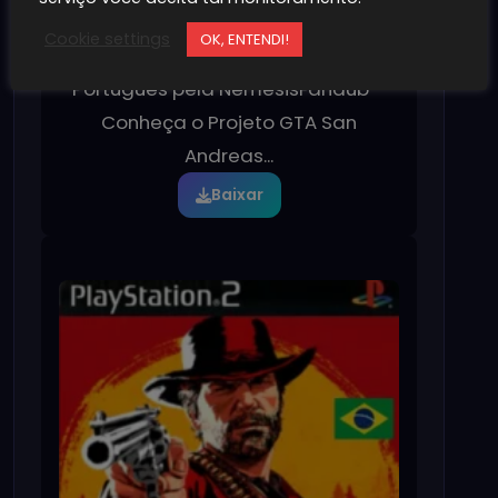
12/02/2026
193
Cookie settings
OK, ENTENDI!
GTA San Andreas Dublado em
Português pela NemesisFandub –
Conheça o Projeto GTA San
Andreas...
Baixar