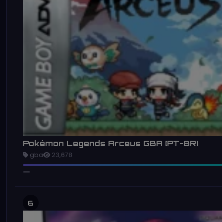
Pokémon Legends Arceus GBA [PT-BR]
gba
23,678
6