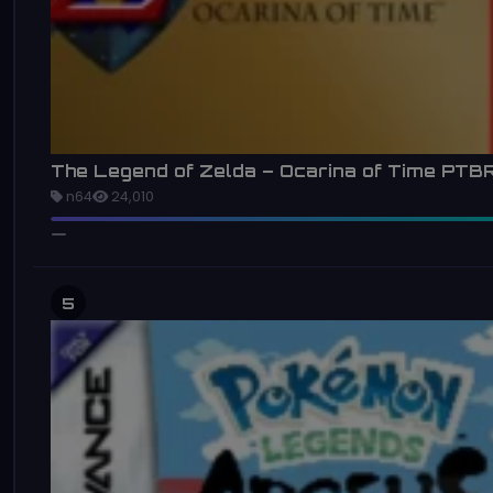
The Legend of Zelda – Ocarina of Time PTB
n64
24,010
5