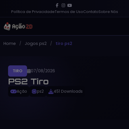
Política de Privacidade
Termos de Uso
Contato
Sobre Nós
Home
Jogos ps2
tiro ps2
TIRO
07/08/2026
PS2 Tiro
Ação
ps2
451 Downloads
PT-BR
Gratuito