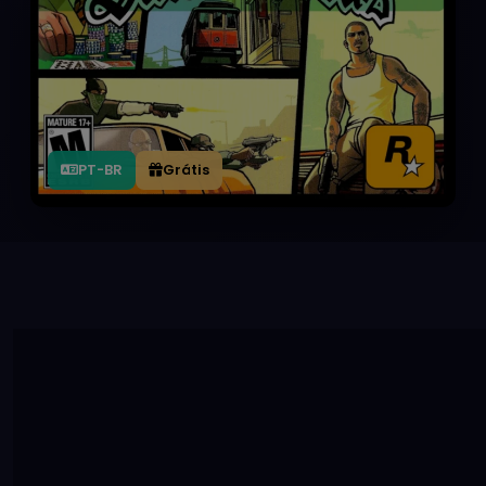
PT-BR
Grátis