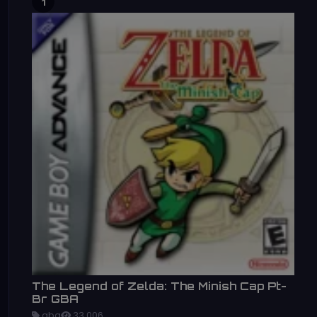
1
The Legend of Zelda: The Minish Cap Pt-
Br GBA
gba
33,006