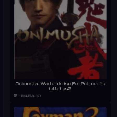
Onimusha: Warlords iso Em Potruguês
(ptbr) ps2
~100MB
1K+