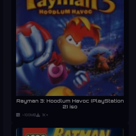
Rayman 3: Hoodlum Havoc (PlayStation
2) iso
~100MB
1K+