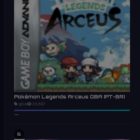
Pokémon Legends Arceus GBA [PT-BR]
gba
23,697
6