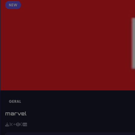
NEW
GERAL
marvel
1K+
0