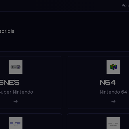
Pol
toriais
SNES
N64
Super Nintendo
Nintendo 64