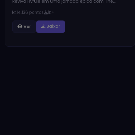
Reviva Hyrule em uma jornada épica com The…
14,136 pontos
1K+
Baixar
Ver