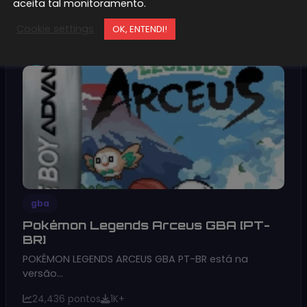
aceita tal monitoramento.
Cookie settings
OK, ENTENDI!
5
gba
Pokémon Legends Arceus GBA [PT-
BR]
POKÉMON LEGENDS ARCEUS GBA PT-BR está na
versão…
24,436 pontos
1K+