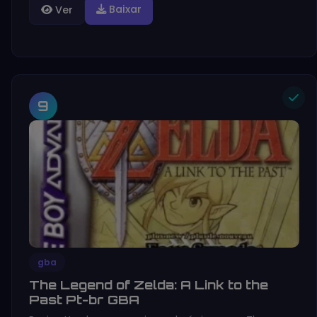
Baixar
Ver
9
gba
The Legend of Zelda: A Link to the
Past Pt-br GBA