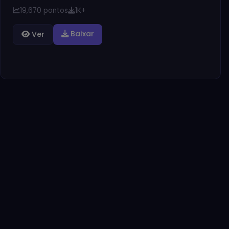
19,670 pontos
1K+
Baixar
Ver