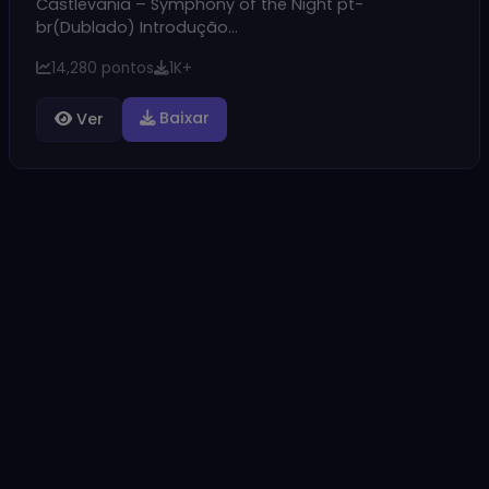
Castlevania – Symphony of the Night pt-
br(Dublado) Introdução…
14,280 pontos
1K+
Baixar
Ver