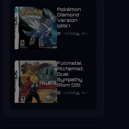
Pokémon
Diamond
Version
(ptbr)
~100MB
1K+
Fullmetal
Alchemist:
Dual
Sympathy
(Rom DS)
~100MB
1K+