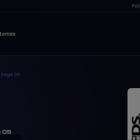
Pol
toriais
 Saga DS
a DS