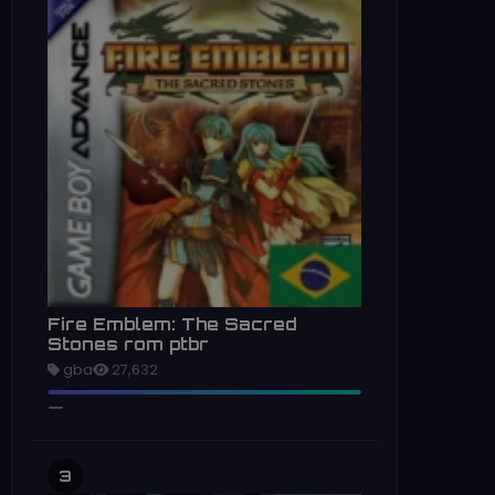
Fire Emblem: The Sacred
Stones rom ptbr
gba
27,632
3