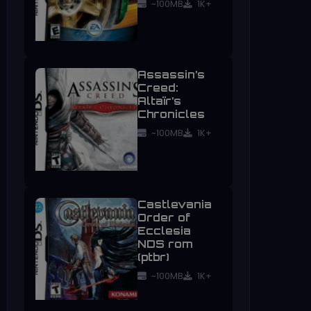
~100MB
1K+
Assassin’s
Creed:
Altaïr’s
Chronicles
~100MB
1K+
Castlevania
Order of
Ecclesia
NDS rom
(ptbr)
~100MB
1K+