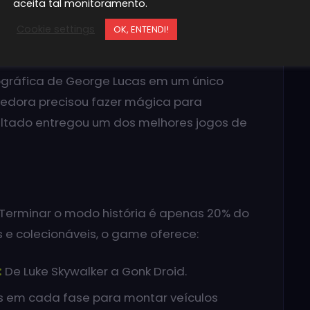
ars The Complete Saga tão
aceita tal monitoramento.
Cookie settings
OK, ENTENDI!
 a audaciosa missão de unir os seis
ográfica de George Lucas em um único
vedora precisou fazer mágica para
ultado entregou um dos melhores jogos de
 Terminar o modo história é apenas 20% do
 e colecionáveis, o game oferece:
:
De Luke Skywalker a Gonk Droid.
 em cada fase para montar veículos