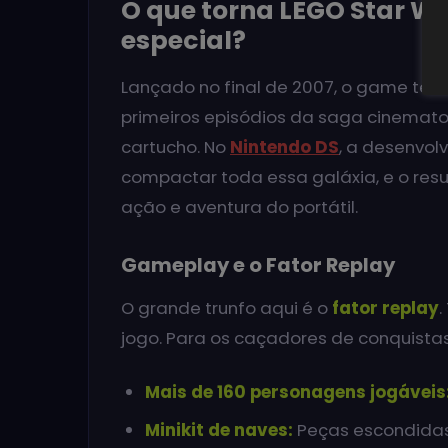
O que torna LEGO Star W
especial?
Lançado no final de 2007, o game teve
primeiros episódios da saga cinemat
cartucho. No
Nintendo DS
, a desenvol
compactar toda essa galáxia, e o res
ação e aventura do portátil.
Gameplay e o Fator Replay
O grande trunfo aqui é o
fator replay
.
jogo. Para os caçadores de conquistas
Mais de 160 personagens jogáveis
Minikit de naves:
Peças escondidas