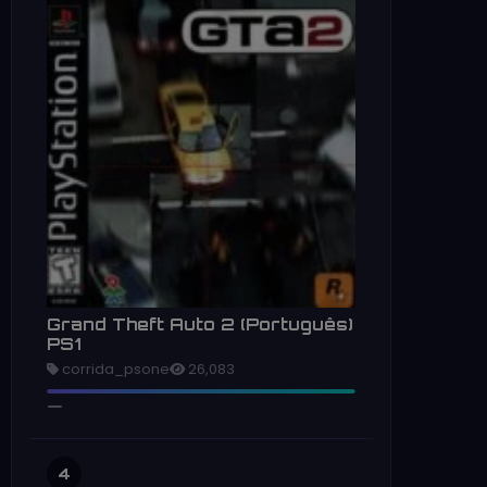
Grand Theft Auto 2 (Português)
PS1
corrida_psone
26,083
4