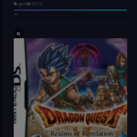
gba
23,711
6