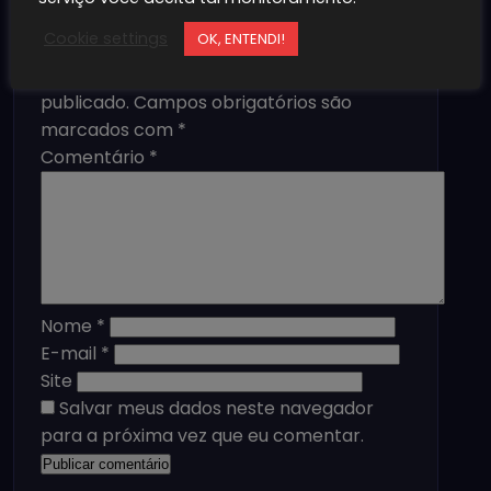
Cookie settings
OK, ENTENDI!
Deixe um comentário
O seu endereço de e-mail não será
publicado.
Campos obrigatórios são
marcados com
*
Comentário
*
Nome
*
E-mail
*
Site
Salvar meus dados neste navegador
para a próxima vez que eu comentar.