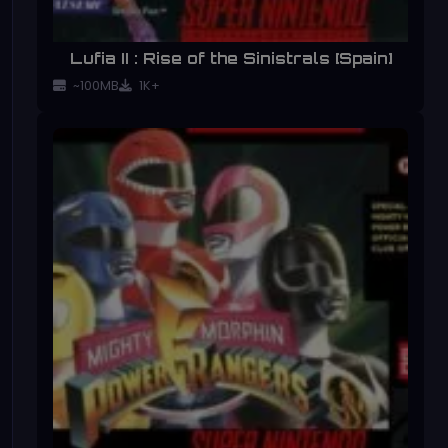
Lufia II : Rise of the Sinistrals [Spain]
~100MB
1K+