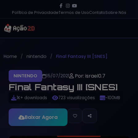
Política de Privacidade
Termos de Uso
Contato
Sobre Nós
Home
nintendo
Final Fantasy III [SNES]
Por: israel0.7
NINTENDO
15/07/2021
Final Fantasy III [SNES]
1K+ downloads
723 visualizações
~100MB
Baixar Agora