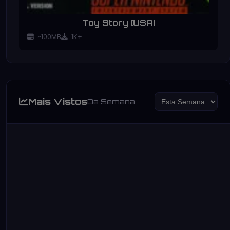
Toy Story [USA]
~100MB
1K+
Mais Vistos
Da Semana