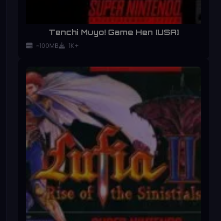
Tenchi Muyo! Game Hen [USA]
~100MB
1K+