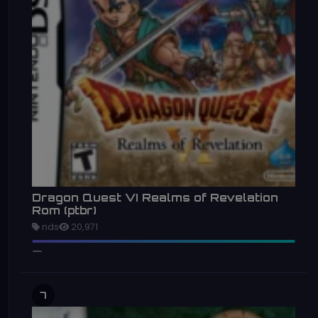
Dragon Quest VI Realms of Revelation
Rom (ptbr)
nds
20,971
7