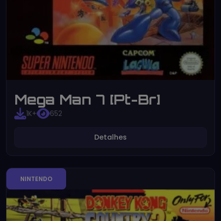
Mega Man 7 [Pt-Br]
1K+
652
Detalhes
NINTENDO