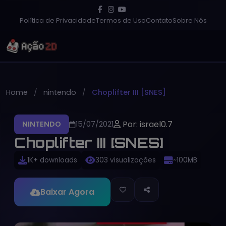
Política de Privacidade
Termos de Uso
Contato
Sobre Nós
Home
nintendo
Choplifter III [SNES]
Por: israel0.7
NINTENDO
15/07/2021
Choplifter III [SNES]
1K+ downloads
303 visualizações
~100MB
Baixar Agora