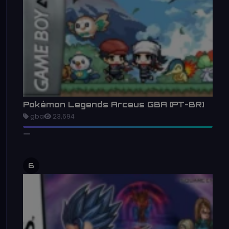
Pokémon Legends Arceus GBA [PT-BR]
gba
23,694
6