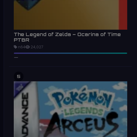
The Legend of Zelda – Ocarina of Time
PTBR
n64
24,027
5