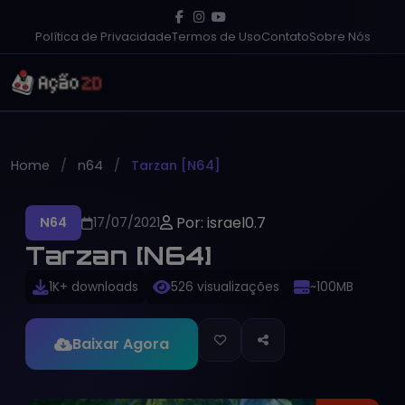
Política de Privacidade
Termos de Uso
Contato
Sobre Nós
Home
n64
Tarzan [N64]
Por: israel0.7
N64
17/07/2021
Tarzan [N64]
1K+ downloads
526 visualizações
~100MB
Baixar Agora