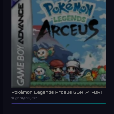
Pokémon Legends Arceus GBA [PT-BR]
gba
23,702