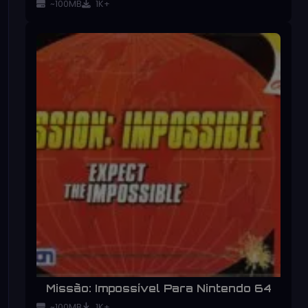
~100MB
1K+
Missão: Impossível Para Nintendo 64
~100MB
1K+