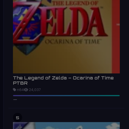
The Legend of Zelda – Ocarina of Time
PTBR
n64
24,037
5