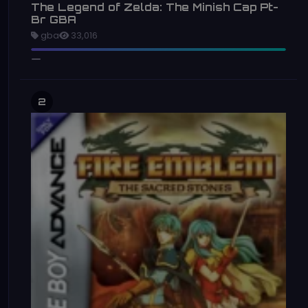
The Legend of Zelda: The Minish Cap Pt-
Br GBA
gba
33,016
2