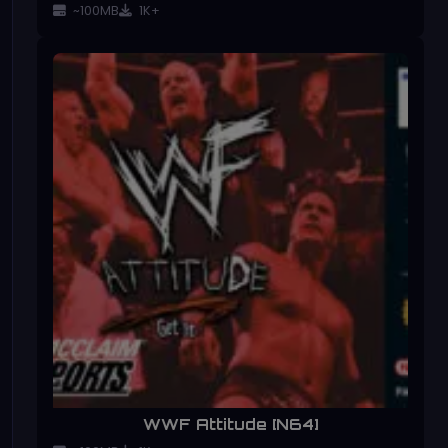
~100MB
1K+
WWF Attitude [N64]