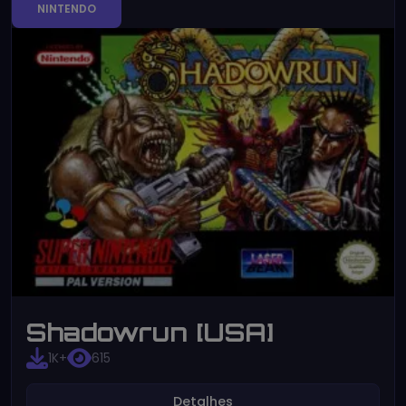
NINTENDO
Shadowrun [USA]
1K+
615
Detalhes