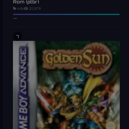
Rom (ptbr)
nds
20,979
7