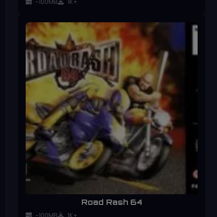
~100MB
1K+
Road Rash 64
~100MB
1K+