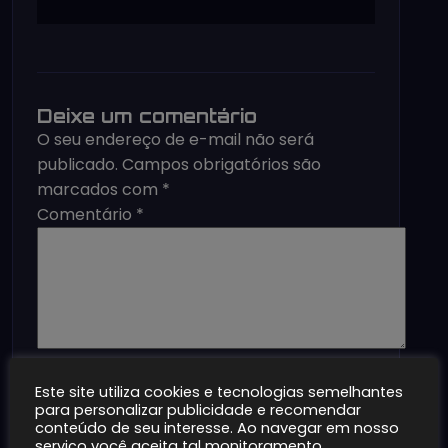
Deixe um comentário
O seu endereço de e-mail não será
publicado.
Campos obrigatórios são
marcados com
*
Comentário
*
Nome
*
Este site utiliza cookies e tecnologias semelhantes
E-mail
*
para personalizar publicidade e recomendar
Site
conteúdo de seu interesse. Ao navegar em nosso
Salvar meus dados neste navegador
serviço você aceita tal monitoramento.