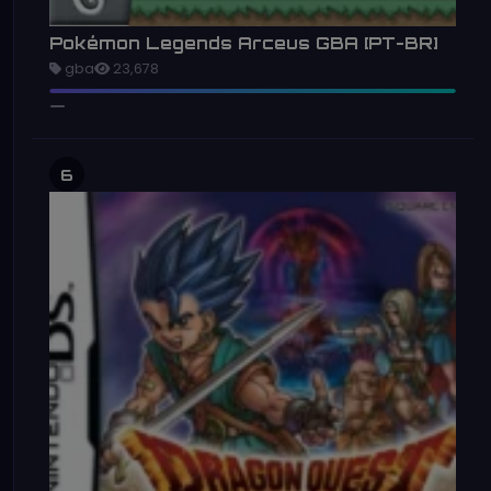
Pokémon Legends Arceus GBA [PT-BR]
gba
23,678
6