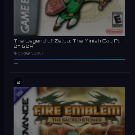
The Legend of Zelda: The Minish Cap Pt-
Br GBA
gba
32,981
2