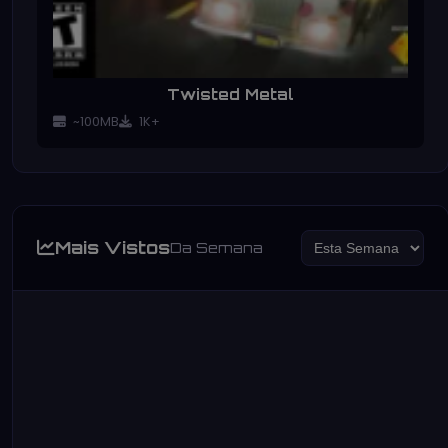
Twisted Metal
~100MB
1K+
Mais Vistos
Da Semana