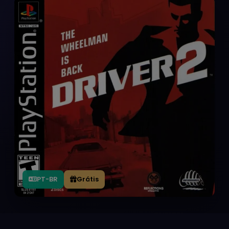
PT-BR
Grátis