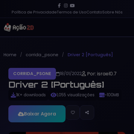
Política de Privacidade
Termos de Uso
Contato
Sobre Nós
Home
corrida_psone
Driver 2 [Português]
Por: israel0.7
CORRIDA_PSONE
18/01/2022
Driver 2 [Português]
1K+ downloads
1,055 visualizações
~100MB
Baixar Agora