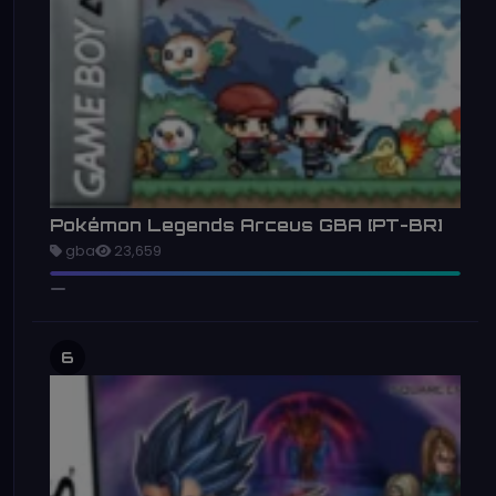
Pokémon Legends Arceus GBA [PT-BR]
gba
23,659
6