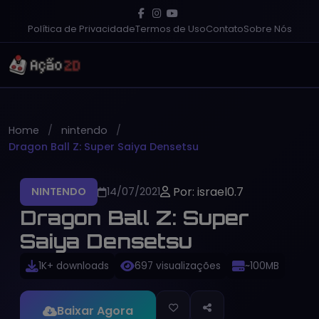
Política de Privacidade
Termos de Uso
Contato
Sobre Nós
Home
nintendo
Dragon Ball Z: Super Saiya Densetsu
Por: israel0.7
NINTENDO
14/07/2021
Dragon Ball Z: Super
Saiya Densetsu
1K+ downloads
697 visualizações
~100MB
Baixar Agora