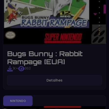
Bugs Bunny : Rabbit
Rampage [EUA]
1K+
363
Detalhes
NINTENDO