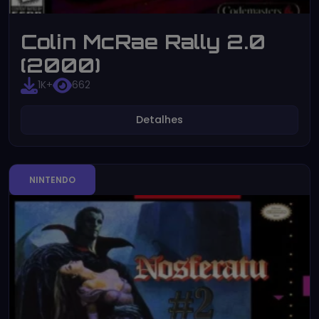
Colin McRae Rally 2.0
(2000)
1K+
662
Detalhes
NINTENDO