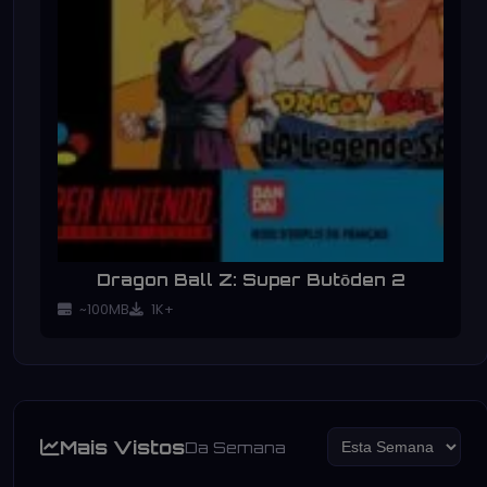
Dragon Ball Z: Super Butōden 2
~100MB
1K+
Mais Vistos
Da Semana