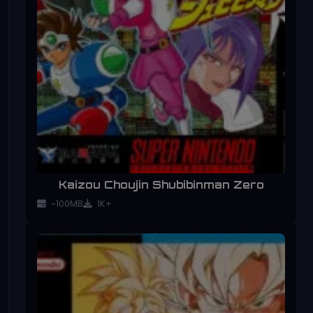
Kaizou Choujin Shubibinman Zero
~100MB
1K+