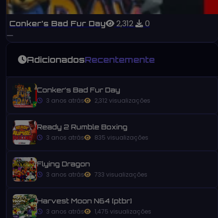
2,312
0
Conker’s Bad Fur Day
Adicionados
Recentemente
Conker’s Bad Fur Day
3 anos atrás
2,312 visualizações
Ready 2 Rumble Boxing
3 anos atrás
835 visualizações
Flying Dragon
3 anos atrás
733 visualizações
Harvest Moon N64 [ptbr]
3 anos atrás
1,475 visualizações