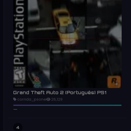
Grand Theft Auto 2 (Português) PS1
corrida_psone
26,129
4