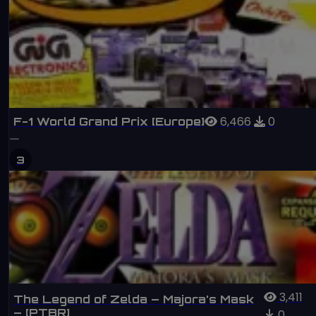
6,466
0
F-1 World Grand Prix [Europe]
3
3,411
The Legend of Zelda – Majora’s Mask
– [PTBR]
0