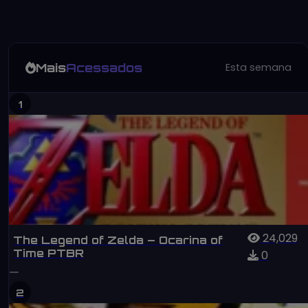
Mais
Acessados
Esta semana
1
24,029
The Legend of Zelda – Ocarina of
Time PTBR
0
2