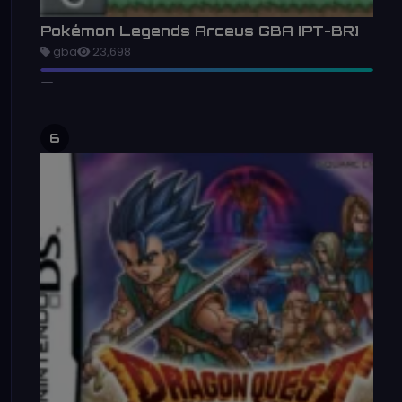
Pokémon Legends Arceus GBA [PT-BR]
gba
23,698
6