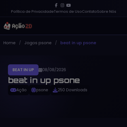
Política de Privacidade
Termos de Uso
Contato
Sobre Nós
Home
Jogos psone
beat in up psone
BEAT IN UP
08/08/2026
beat in up psone
Ação
psone
250 Downloads
PT-BR
Gratuito