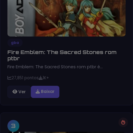
gba
Fire Emblem: The Sacred Stones rom
ptbr
Fire Emblem: The Sacred Stones rom ptbr é…
27,851 pontos
1K+
Baixar
Ver
3