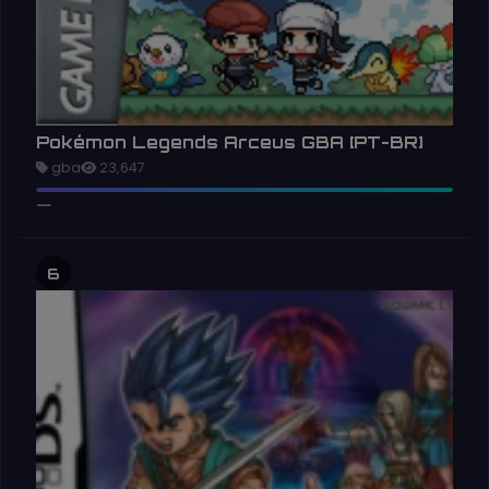
Pokémon Legends Arceus GBA [PT-BR]
gba
23,647
6