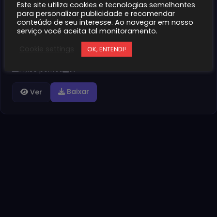
Este site utiliza cookies e tecnologias semelhantes
gba
para personalizar publicidade e recomendar
conteúdo de seu interesse. Ao navegar em nosso
The Legend of Zelda: A Link to the Past
serviço você aceita tal monitoramento.
Pt-br GBA
Cookie settings
OK, ENTENDI!
Reviva Hyrule em uma jornada épica com The…
14,136 pontos
1K+
Baixar
Ver