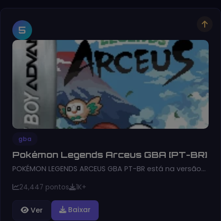
5
gba
Pokémon Legends Arceus GBA [PT-BR]
POKÉMON LEGENDS ARCEUS GBA PT-BR está na versão…
24,447 pontos
1K+
Baixar
Ver