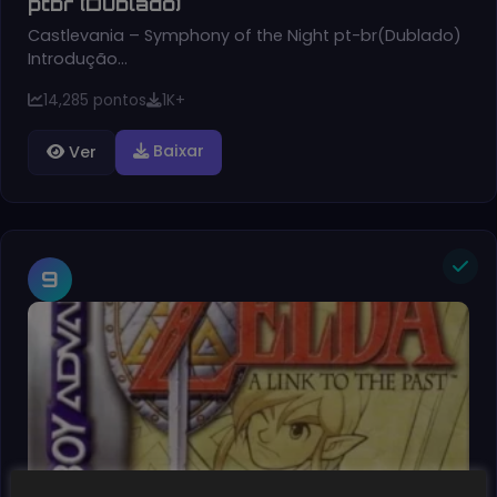
ptbr (Dublado)
Castlevania – Symphony of the Night pt-br(Dublado)
Introdução…
14,285 pontos
1K+
Baixar
Ver
9