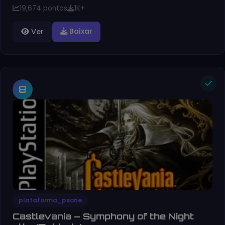
19,674 pontos
1K+
Baixar
Ver
8
plataforma_psone
Castlevania – Symphony of the Night