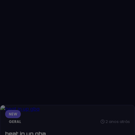
NEW
2 anos atrás
GERAL
beat in up gba