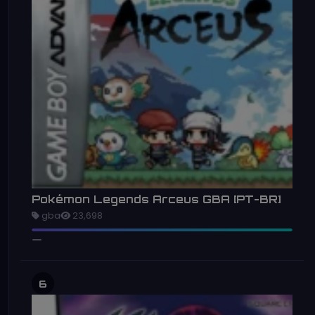
Pokémon Legends Arceus GBA [PT-BR]
gba
23,698
6