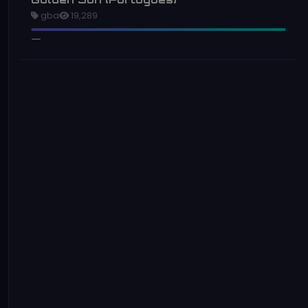
gba
19,289