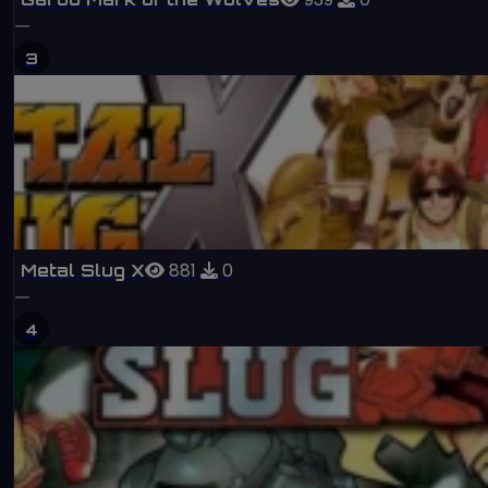
3
881
0
Metal Slug X
4