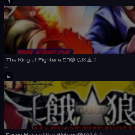
1
1,218
0
The King of Fighters 97
2
939
0
Garou Mark of the Wolves