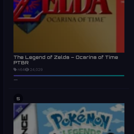
The Legend of Zelda – Ocarina of Time
PTBR
n64
24,029
5