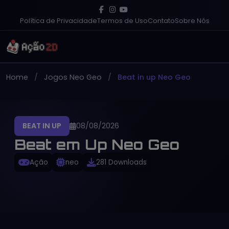
Política de Privacidade
Termos de Uso
Contato
Sobre Nós
Home
Jogos Neo Geo
Beat in up Neo Geo
BEAT IN UP
08/08/2026
Beat em Up Neo Geo
Ação
neo
281 Downloads
PT-BR
Gratuito