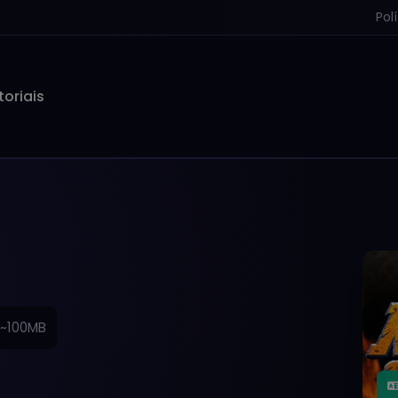
Pol
toriais
~100MB