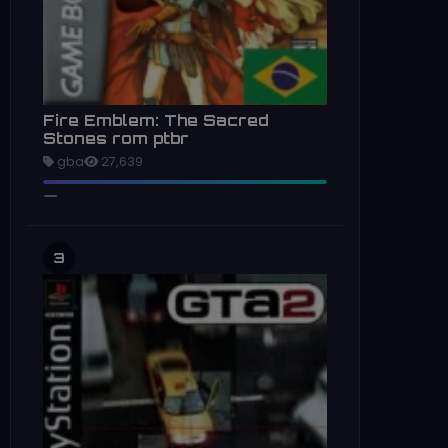
Fire Emblem: The Sacred
Stones rom ptbr
gba
27,639
3