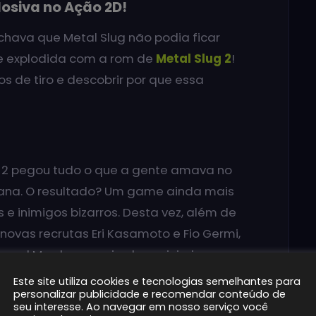
losiva no Ação 2D!
achava que Metal Slug não podia ficar
te explodida com a rom de
Metal Slug 2
!
 de tiro e descobrir por que essa
ug 2 pegou tudo o que a gente amava no
sana. O resultado? Um game ainda mais
 e inimigos bizarros. Desta vez, além de
novas recrutas Eri Kasamoto e Fio Germi,
neral Morden e mais alguns inimigos
Este site utiliza cookies e tecnologias semelhantes para
personalizar publicidade e recomendar conteúdo de
seu interesse. Ao navegar em nosso serviço você
na?