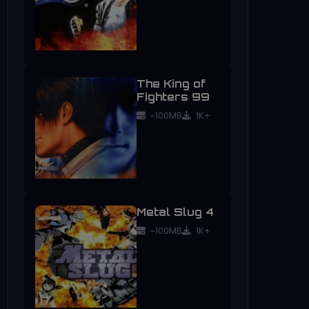
The King of
Fighters 99
~100MB
1K+
Metal Slug 4
~100MB
1K+