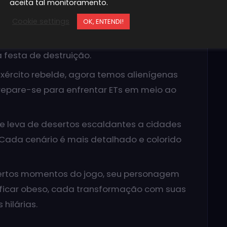
aceita tal monitoramento.
Cookie settings
OK, ENTENDI!
e Fio não só trazem carisma, mas também
as novas armas? Desde mísseis guiados até
festa de destruição.
xército rebelde, agora temos alienígenas
repare-se para enfrentar ETs em meio ao
te leva de desertos escaldantes a cidades
 Cada cenário é mais detalhado e colorido
rtos momentos do jogo, seu personagem
ficar obeso, cada transformação com suas
hilárias.