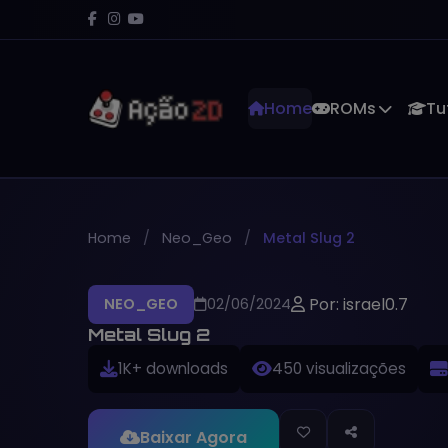
Home
ROMs
Tu
Home
Neo_Geo
Metal Slug 2
Por: israel0.7
NEO_GEO
02/06/2024
Metal Slug 2
1K+ downloads
450 visualizações
Baixar Agora