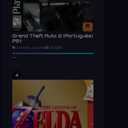
Grand Theft Auto 2 (Português)
PS1
corrida_psone
26,088
4