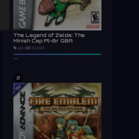
The Legend of Zelda: The
Minish Cap Pt-Br GBA
gba
32,948
2