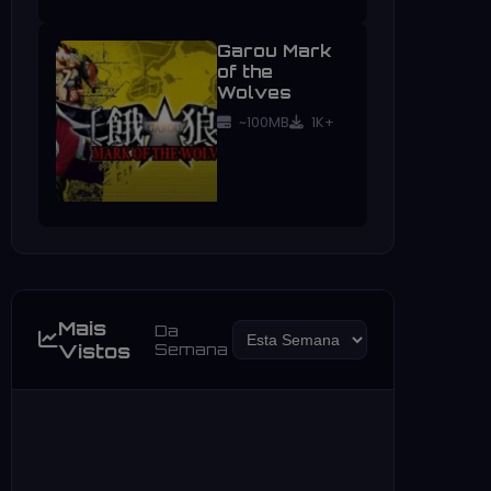
Garou Mark
of the
Wolves
~100MB
1K+
Mais
Da
Vistos
Semana