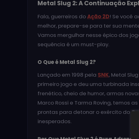
Metal Slug 2: A Continuação Exp
Fala, guerreiros do
Ação 2D
! Se você 
melhor, prepare-se para ter sua men
Vamos mergulhar nesse épico dos jogos
sequência é um must-play.
O Que é Metal Slug 2?
Lançado em 1998 pela
SNK
, Metal Sl
primeiro jogo e deu uma turbinada in
frenético, cheio de humor, armas novas
Marco Rossi e Tarma Roving, temos as 
prontas para detonar o exército do Ge
inesperados.
Por Que Metal Slug 2 é Pura Adrenali