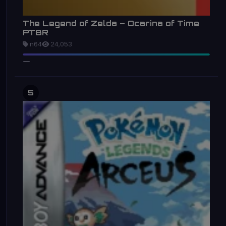
The Legend of Zelda – Ocarina of Time
PTBR
n64
24,053
5