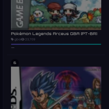
Pokémon Legends Arceus GBA [PT-BR]
gba
23,709
6