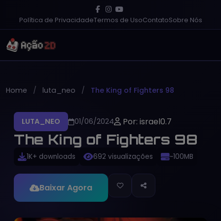
Política de Privacidade
Termos de Uso
Contato
Sobre Nós
Home
luta_neo
The King of Fighters 98
Por: israel0.7
LUTA_NEO
01/06/2024
The King of Fighters 98
1K+ downloads
692 visualizações
~100MB
Baixar Agora