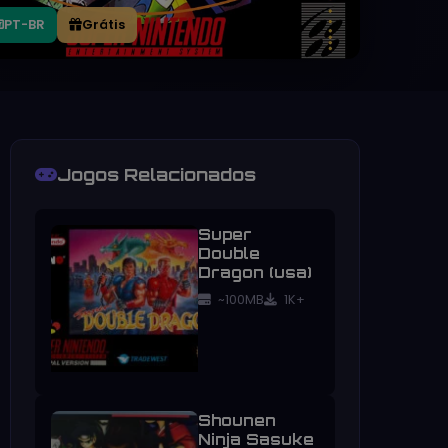
PT-BR
Grátis
Jogos Relacionados
Super
Double
Dragon (usa)
~100MB
1K+
Shounen
Ninja Sasuke