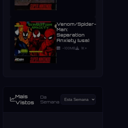
Venom/Spider-
Man:
Separation
Anxiety [usa]
~100MB
1K+
Mais
Da
Vistos
Semana