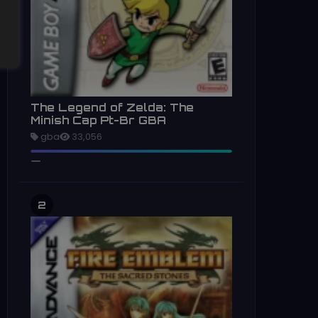
The Legend of Zelda: The
Minish Cap Pt-Br GBA
gba
33,056
2