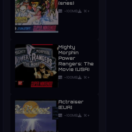
(snes)
~100MB
1K+
Mighty
Morphin
Power
Rangers: The
Movie (USA)
~100MB
1K+
Actraiser
[EUA]
~100MB
1K+