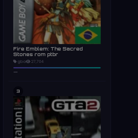
Fire Emblem: The Sacred
Stones rom ptbr
gba
27,704
3