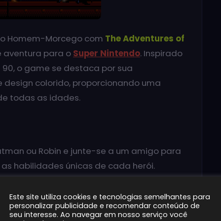
ãs do Homem-Morcego com
The Adventures of
e aventura para o
Super Nintendo
. Inspirado
90, o game se destaca por sua
e design colorido, proporcionando uma
de todas as idades.
tman ou Robin e junte-se a um amigo para
 as habilidades únicas de cada herói.
imigos do universo Batman, como Coringa,
Este site utiliza cookies e tecnologias semelhantes para
personalizar publicidade e recomendar conteúdo de
atalhas emocionantes e cheias de humor.
seu interesse. Ao navegar em nosso serviço você