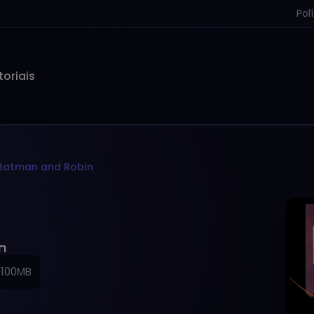
Pol
toriais
 Batman and Robin
n
~100MB