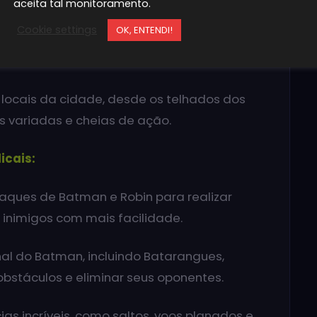
aceita tal monitoramento.
história, onde você deve progredir pelos
Cookie settings
OK, ENTENDI!
do desafio, com fases bônus e desafios
 locais da cidade, desde os telhados dos
s variadas e cheias de ação.
icais:
ques de Batman e Robin para realizar
inimigos com mais facilidade.
enal do Batman, incluindo Batarangues,
bstáculos e eliminar seus oponentes.
as incríveis, como saltos, voos planados e