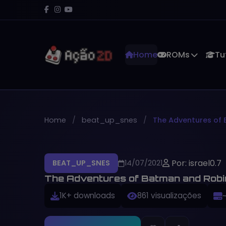
Home
ROMs
Tu
Home
beat_up_snes
The Adventures of
Por: israel0.7
BEAT_UP_SNES
14/07/2021
The Adventures of Batman and Robi
1K+ downloads
861 visualizações