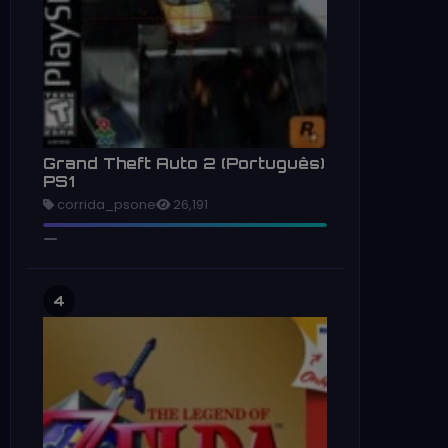
Grand Theft Auto 2 (Português)
PS1
corrida_psone
26,191
4