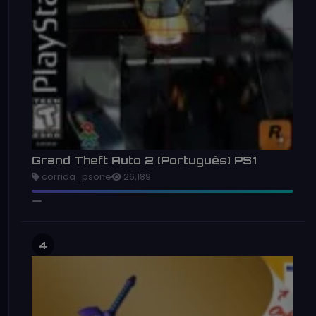
Grand Theft Auto 2 (Português) PS1
corrida_psone
26,189
4