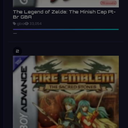
The Legend of Zelda: The Minish Cap Pt-
Br GBA
gba
33,054
2