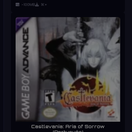
~100MB
1K+
Castlevania: Aria of Sorrow