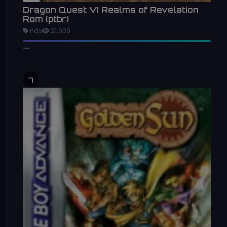
Dragon Quest VI Realms of Revelation
Rom (ptbr)
nds
21,009
7