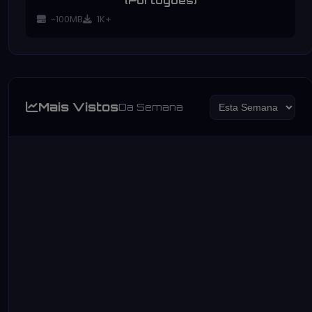
(Português)
~100MB
1K+
Mais Vistos
Da Semana