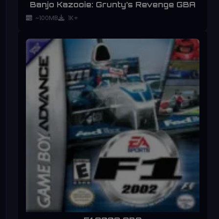
Banjo Kazooie: Grunty’s Revenge GBA
~100MB
1K+