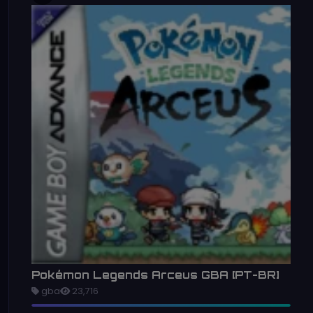
Pokémon Legends Arceus GBA [PT-BR]
gba
23,716