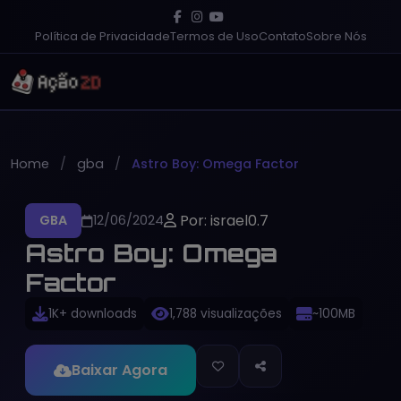
Política de Privacidade
Termos de Uso
Contato
Sobre Nós
Home
gba
Astro Boy: Omega Factor
Por: israel0.7
GBA
12/06/2024
Astro Boy: Omega
Factor
1K+ downloads
1,788 visualizações
~100MB
Baixar Agora