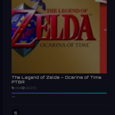
The Legend of Zelda – Ocarina of Time
PTBR
n64
24,072
5