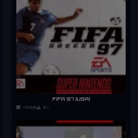
FIFA 97 [USA]
~100MB
1K+