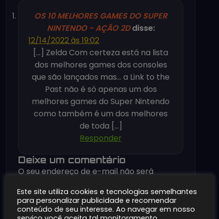
OS 10 MELHORES GAMES DO SUPER
NINTENDO - AÇÃO 2D
disse:
12/14/2022 às 19:02
[…] Zelda Com certeza está na lista
dos melhores games dos consoles
que são lançados mas… a Link to the
Past não é só apenas um dos
melhores games do Super Nintendo
como também é um dos melhores
de toda […]
Responder
Deixe um comentário
O seu endereço de e-mail não será
publicado.
Campos obrigatórios são
Este site utiliza cookies e tecnologias semelhantes
marcados com
*
para personalizar publicidade e recomendar
Comentário
*
conteúdo de seu interesse. Ao navegar em nosso
serviço você aceita tal monitoramento.