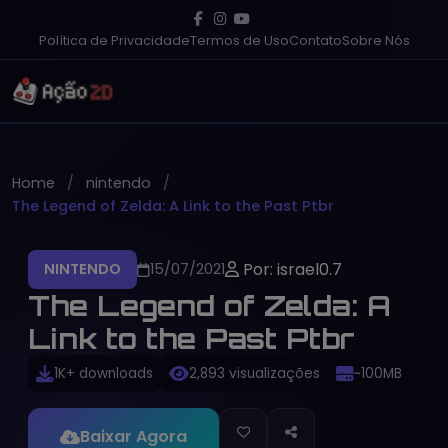
Política de Privacidade
Termos de Uso
Contato
Sobre Nós
Home
nintendo
The Legend of Zelda: A Link to the Past Ptbr
Por: israel0.7
NINTENDO
15/07/2021
The Legend of Zelda: A
Link to the Past Ptbr
1K+ downloads
2,893 visualizações
~100MB
Baixar Agora