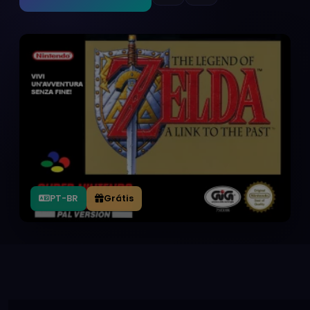
PT-BR
Grátis