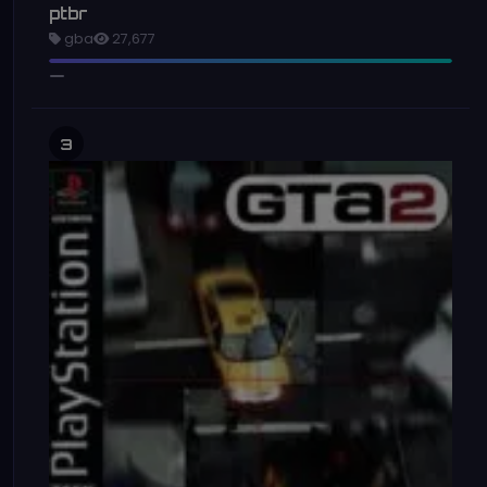
ptbr
gba
27,677
3