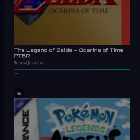
The Legend of Zelda – Ocarina of Time
PTBR
n64
24,042
5