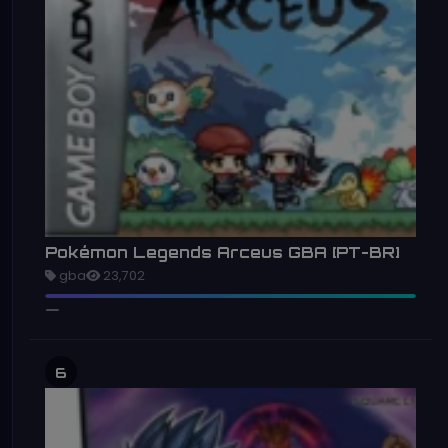
Pokémon Legends Arceus GBA [PT-BR]
gba
23,702
6