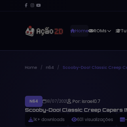
Home
ROMs
Tu
Home
n64
Scooby-Doo! Classic Creep C
Por: israel0.7
N64
18/07/2021
Scooby-Doo! Classic Creep Capers 
1K+ downloads
601 visualizações