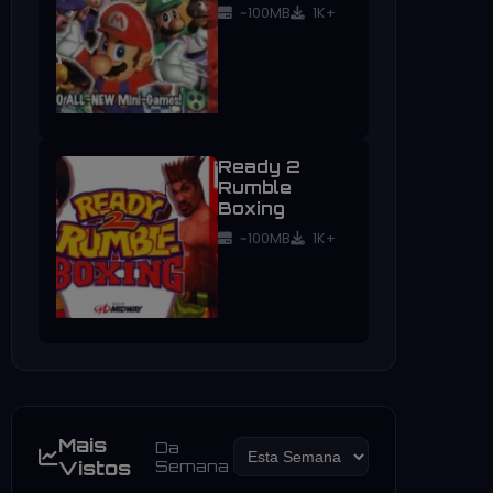
~100MB
1K+
Ready 2
Rumble
Boxing
~100MB
1K+
Mais
Da
Vistos
Semana