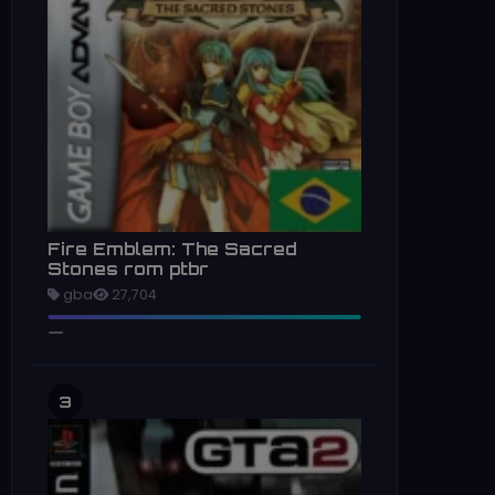
Fire Emblem: The Sacred
Stones rom ptbr
gba
27,704
3