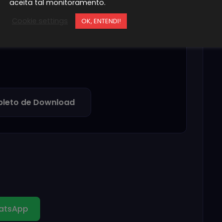
aceita tal monitoramento.
Use programas como WinRAR ou 7-
Zip
Cookie settings
OK, ENTENDI!
leto de Download
atsApp