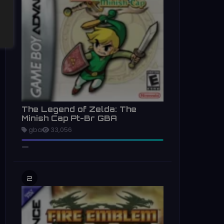
The Legend of Zelda: The
Minish Cap Pt-Br GBA
gba
33,056
2