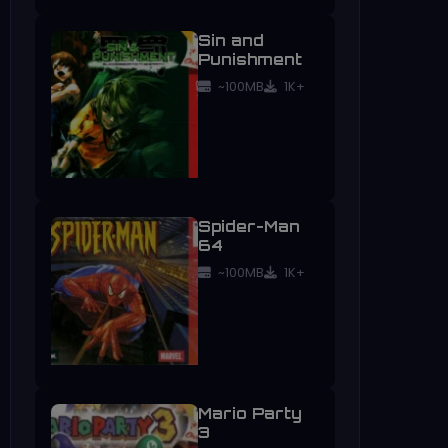
Sin and
Punishment
~100MB
1K+
Spider-Man
64
~100MB
1K+
Mario Party
3