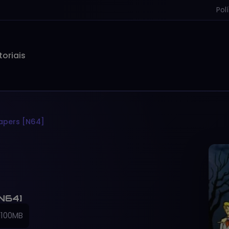
Pol
toriais
apers [N64]
[N64]
~100MB