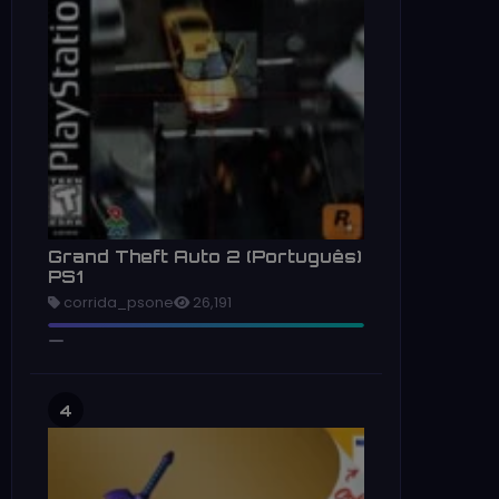
Grand Theft Auto 2 (Português)
PS1
corrida_psone
26,191
4