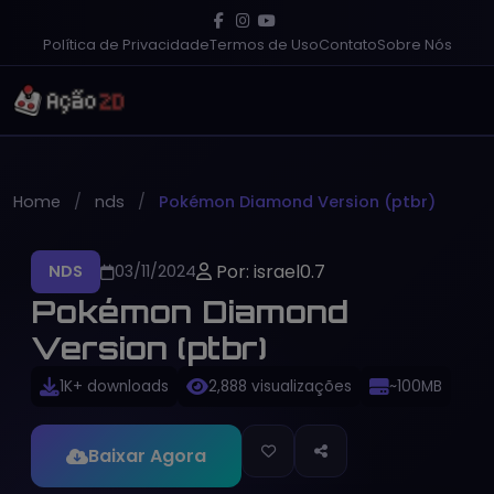
Política de Privacidade
Termos de Uso
Contato
Sobre Nós
Home
nds
Pokémon Diamond Version (ptbr)
Por: israel0.7
NDS
03/11/2024
Pokémon Diamond
Version (ptbr)
1K+ downloads
2,888 visualizações
~100MB
Baixar Agora