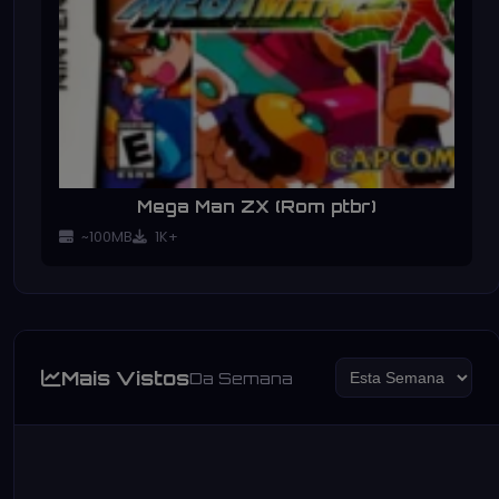
Mega Man ZX (Rom ptbr)
~100MB
1K+
Mais Vistos
Da Semana