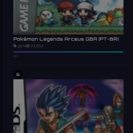
Pokémon Legends Arceus GBA [PT-BR]
gba
23,653
6