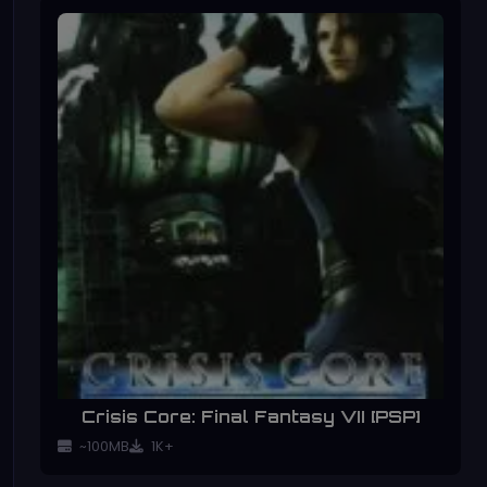
Crisis Core: Final Fantasy VII [PSP]
~100MB
1K+