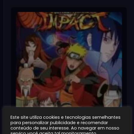
Este site utiliza cookies e tecnologias semelhantes
para personalizar publicidade e recomendar
Naruto Shippuden: Ultimate Ninja Impact
conteúdo de seu interesse. Ao navegar em nosso
~100MB
1K+
serviço você aceita tal monitoramento.