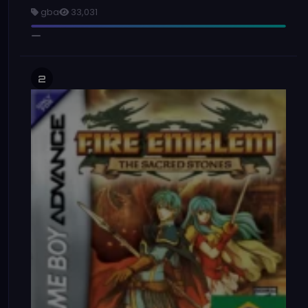
gba
33,031
2