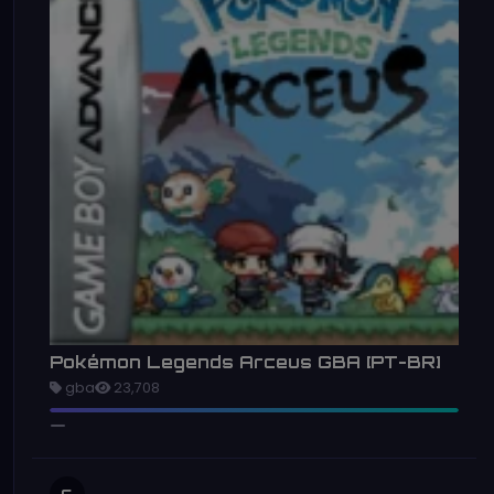
Pokémon Legends Arceus GBA [PT-BR]
gba
23,708
6