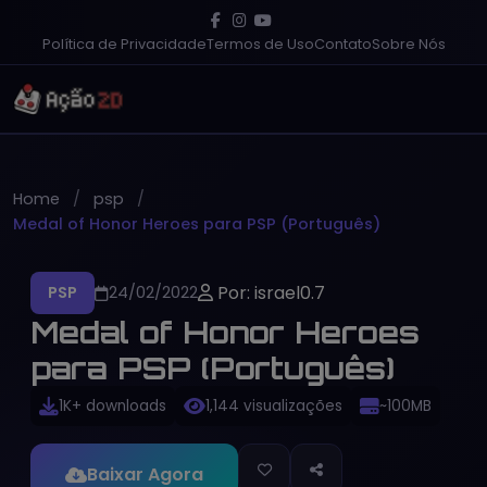
Política de Privacidade
Termos de Uso
Contato
Sobre Nós
Home
psp
Medal of Honor Heroes para PSP (Português)
Por: israel0.7
PSP
24/02/2022
Medal of Honor Heroes
para PSP (Português)
1K+ downloads
1,144 visualizações
~100MB
Baixar Agora