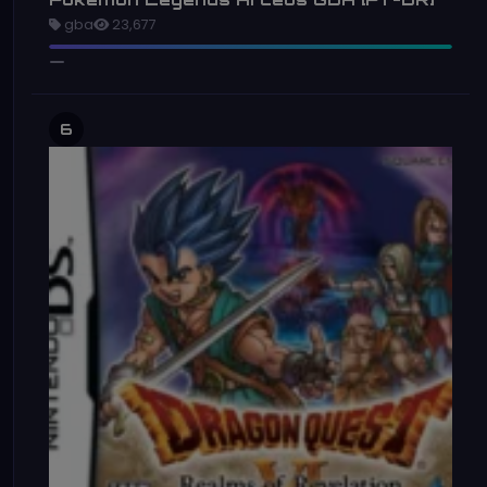
gba
23,677
6