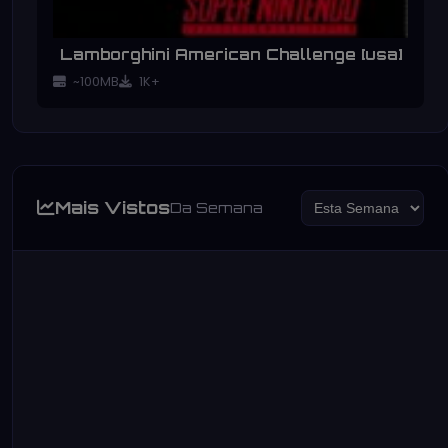
Lamborghini American Challenge [usa]
~100MB
1K+
Mais Vistos
Da Semana