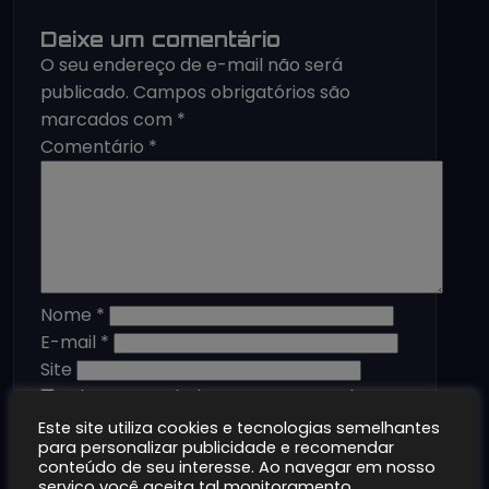
Deixe um comentário
O seu endereço de e-mail não será
publicado.
Campos obrigatórios são
marcados com
*
Comentário
*
Nome
*
E-mail
*
Site
Salvar meus dados neste navegador
para a próxima vez que eu comentar.
Este site utiliza cookies e tecnologias semelhantes
para personalizar publicidade e recomendar
conteúdo de seu interesse. Ao navegar em nosso
serviço você aceita tal monitoramento.