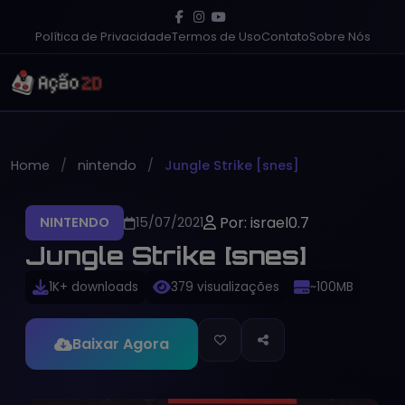
Política de Privacidade
Termos de Uso
Contato
Sobre Nós
Home
nintendo
Jungle Strike [snes]
Por: israel0.7
NINTENDO
15/07/2021
Jungle Strike [snes]
1K+ downloads
379 visualizações
~100MB
Baixar Agora