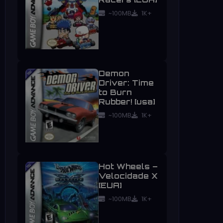
~100MB
1K+
Demon
Driver: Time
to Burn
Rubber! [usa]
~100MB
1K+
Hot Wheels –
Velocidade X
[EUA]
~100MB
1K+