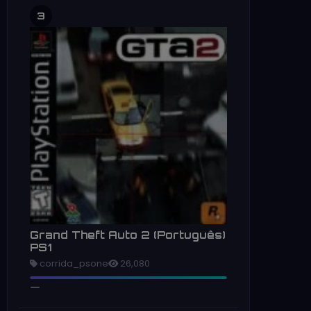
3
Grand Theft Auto 2 (Português)
PS1
corrida_psone
26,080