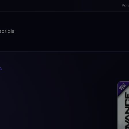
Pol
toriais
A