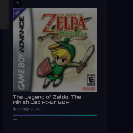
1
The Legend of Zelda: The
Minish Cap Pt-Br GBA
gba
32,933