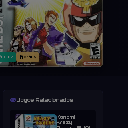
PT-BR
Grátis
Jogos Relacionados
Konami
Krazy
Racers [EUA]