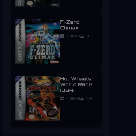
F-Zero
Climax
~100MB
1K+
Hot Wheels:
World Race
[USA]
~100MB
1K+