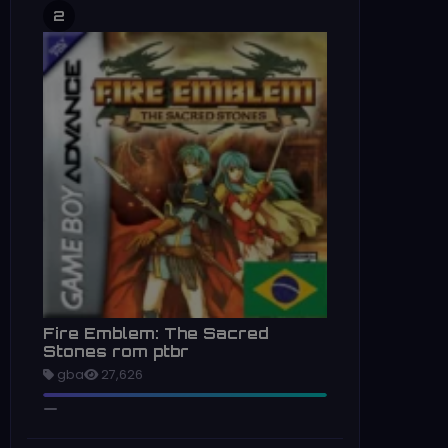
2
Fire Emblem: The Sacred
Stones rom ptbr
gba
27,626