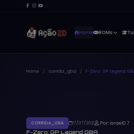
Home
ROMs
Tu
Home
corrida_gba
F-Zero: GP Legend GB
Por: israel0.7
CORRIDA_GBA
17/07/2021
F-Zero: GP Legend GBA