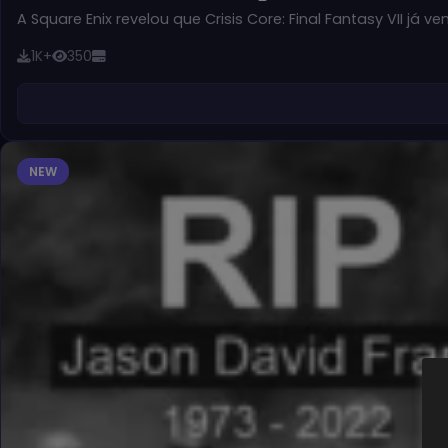
A Square Enix revelou que Crisis Core: Final Fantasy VII já v
1K+
350
NEW