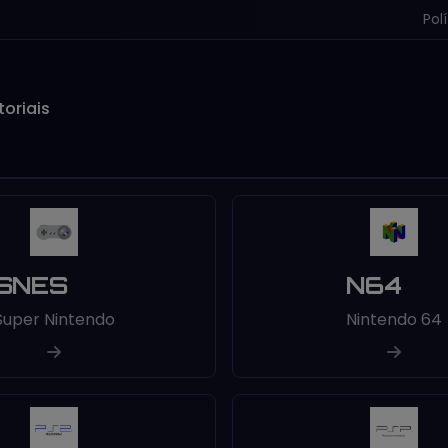
Pol
toriais
SNES
N64
Super Nintendo
Nintendo 64