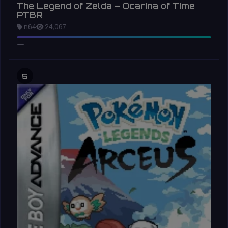
The Legend of Zelda – Ocarina of Time
PTBR
n64
24,067
5