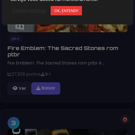
Cookie settings
OK, ENTENDI!
gba
Fire Emblem: The Sacred Stones rom
ptbr
Fire Emblem: The Sacred Stones rom ptbr é…
27,928 pontos
1K+
Baixar
Ver
3