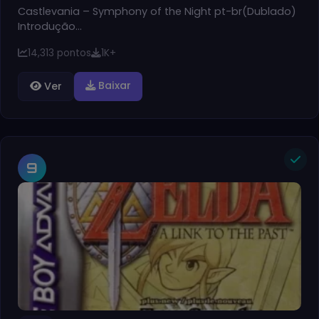
Castlevania – Symphony of the Night pt-br(Dublado)
Introdução…
14,313 pontos
1K+
Baixar
Ver
9