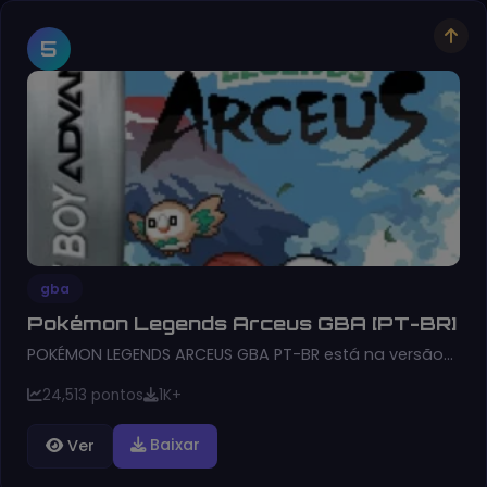
5
gba
Pokémon Legends Arceus GBA [PT-BR]
POKÉMON LEGENDS ARCEUS GBA PT-BR está na versão…
24,513 pontos
1K+
Baixar
Ver