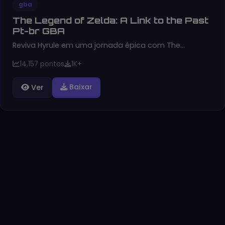
gba
The Legend of Zelda: A Link to the Past
Pt-br GBA
Reviva Hyrule em uma jornada épica com The…
14,157 pontos
1K+
Baixar
Ver