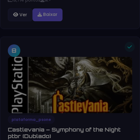
19,714 pontos
1K+
Baixar
Ver
8
plataforma_psone
Castlevania – Symphony of the Night
ptbr (Dublado)