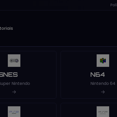
Pol
toriais
SNES
N64
Super Nintendo
Nintendo 64