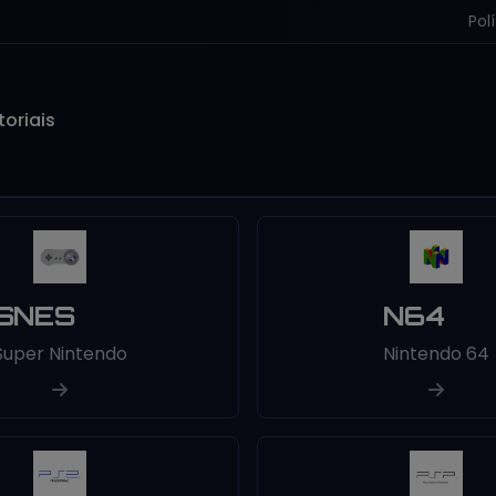
Pol
toriais
SNES
N64
Super Nintendo
Nintendo 64