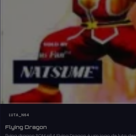
LUTA_N64
Flying Dragon
flying dragon ROM n64 Flying Dragon é um jogo de luta de