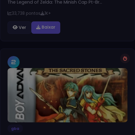
The Legend of Zelda: The Minish Cap Pt-Br…
33,738 pontos
1K+
Baixar
Ver
2
gba