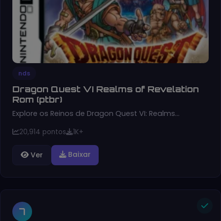
nds
Dragon Quest VI Realms of Revelation
Rom (ptbr)
Explore os Reinos de Dragon Quest VI: Realms…
20,914 pontos
1K+
Baixar
Ver
7