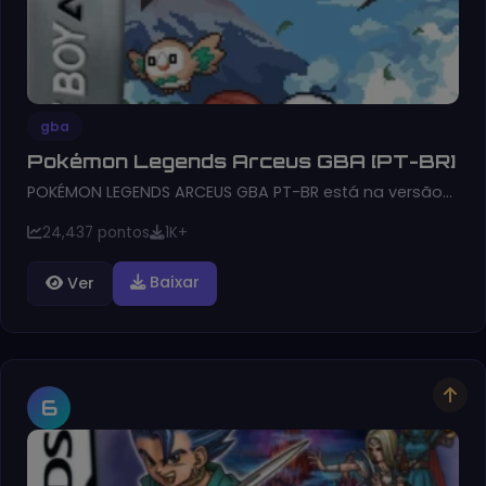
gba
Pokémon Legends Arceus GBA [PT-BR]
POKÉMON LEGENDS ARCEUS GBA PT-BR está na versão…
24,437 pontos
1K+
Baixar
Ver
6