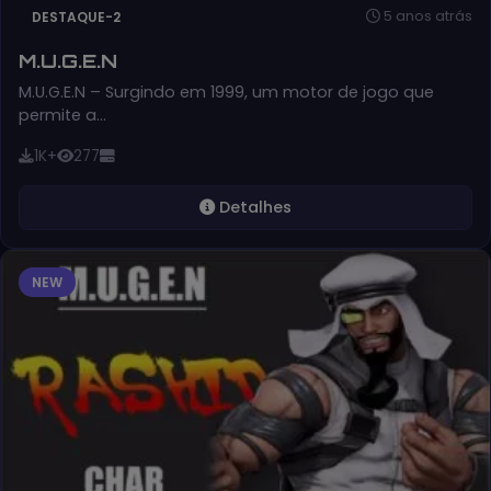
5 anos atrás
DESTAQUE-2
M.U.G.E.N
M.U.G.E.N – Surgindo em 1999, um motor de jogo que
permite a…
1K+
277
Detalhes
NEW