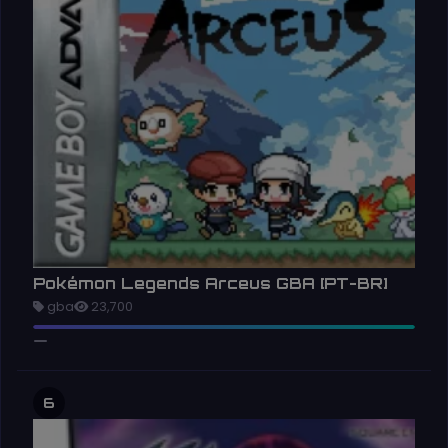
Pokémon Legends Arceus GBA [PT-BR]
gba
23,700
6