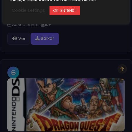
Pokémon Legends Arceus GBA [PT-BR]
Cookie settings
OK, ENTENDI!
POKÉMON LEGENDS ARCEUS GBA PT-BR está na versão…
24,500 pontos
1K+
Baixar
Ver
6