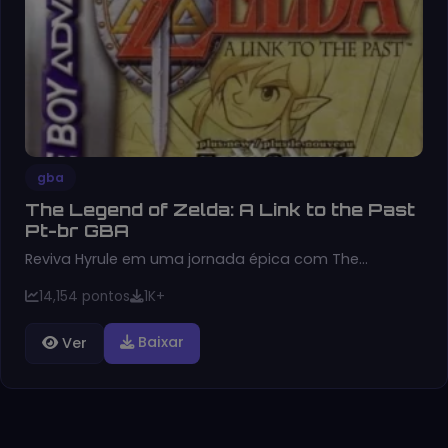
gba
The Legend of Zelda: A Link to the Past
Pt-br GBA
Reviva Hyrule em uma jornada épica com The…
14,154 pontos
1K+
Baixar
Ver