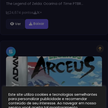
The Legend of Zelda: Ocarina of Time PTBR…
24,674 pontos
1K+
Baixar
Ver
5
Este site utiliza cookies e tecnologias semelhantes
para personalizar publicidade e recomendar
conteúdo de seu interesse. Ao navegar em nosso
gba
serviço você aceita tal monitoramento.