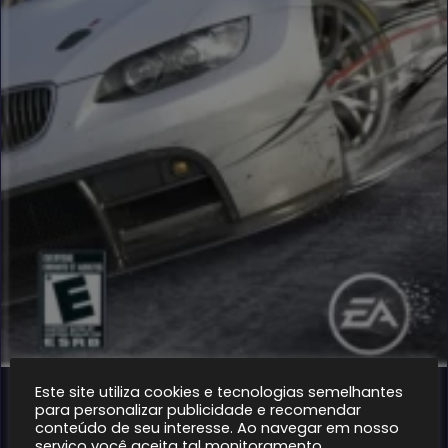
Este site utiliza cookies e tecnologias semelhantes
4 anos atrás
CORRIDA_PSP
para personalizar publicidade e recomendar
conteúdo de seu interesse. Ao navegar em nosso
Need For Speed: Shift [PSP]
serviço você aceita tal monitoramento.