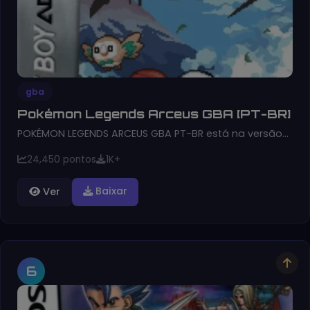
gba
Pokémon Legends Arceus GBA [PT-BR]
POKÉMON LEGENDS ARCEUS GBA PT-BR está na versão…
24,450 pontos
1K+
Baixar
Ver
6