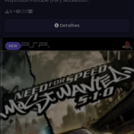
PlayStation Portable (PSP), ModNation…
1K+
1,510
Detalhes
NEW