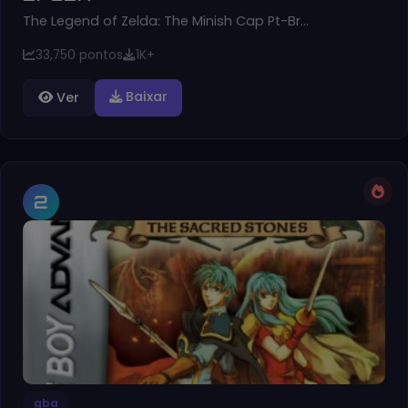
The Legend of Zelda: The Minish Cap Pt-Br…
33,750 pontos
1K+
Baixar
Ver
2
gba