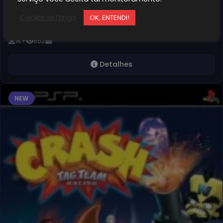
Need For Speed: Shift é o décimo terceiro jogo da
Cookie settings
OK, ENTENDI!
franquia Need…
1K+
852
Detalhes
NEW