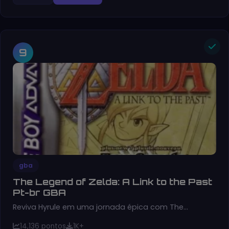
9
gba
The Legend of Zelda: A Link to the Past
Pt-br GBA
Reviva Hyrule em uma jornada épica com The…
14,136 pontos
1K+