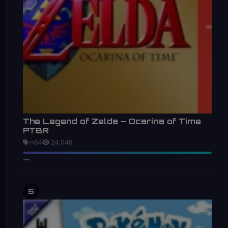
The Legend of Zelda – Ocarina of Time
PTBR
n64
24,048
5