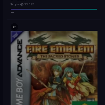
gba
33,025
2