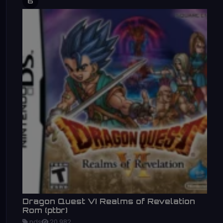
6
Dragon Quest VI Realms of Revelation
Rom (ptbr)
nds
20,982