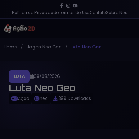
Política de Privacidade
Termos de Uso
Contato
Sobre Nós
Home
Jogos Neo Geo
luta Neo Geo
LUTA
08/08/2026
Luta Neo Geo
Ação
neo
399 Downloads
PT-BR
Gratuito