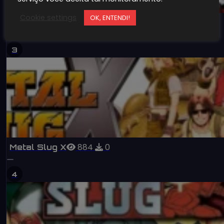
Cookie settings
OK, ENTENDI!
939
0
Garou Mark of the Wolves
3
884
0
Metal Slug X
4