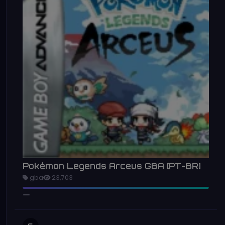
Pokémon Legends Arceus GBA [PT-BR]
gba
23,703