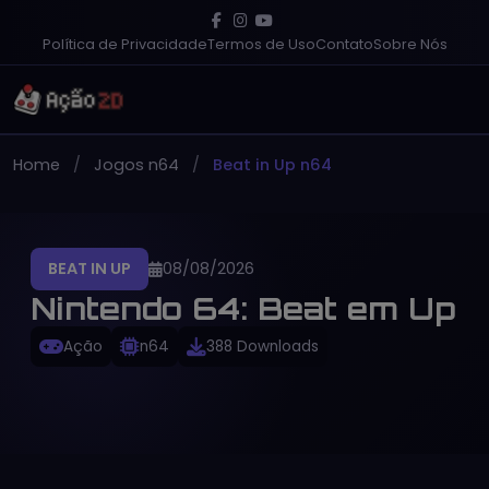
Política de Privacidade
Termos de Uso
Contato
Sobre Nós
Home
Jogos n64
Beat in Up n64
BEAT IN UP
08/08/2026
Nintendo 64: Beat em Up
Ação
n64
388 Downloads
PT-BR
Gratuito