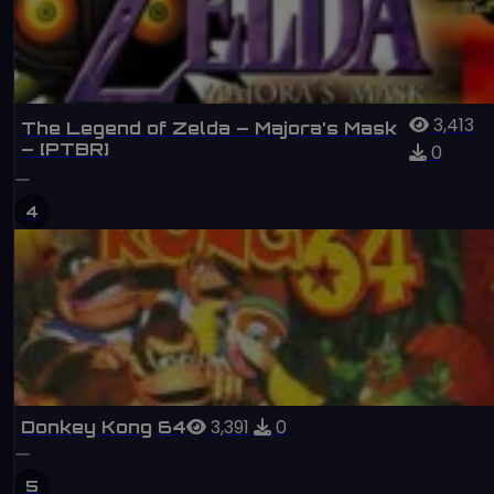
3,413
The Legend of Zelda – Majora’s Mask
– [PTBR]
0
4
3,391
0
Donkey Kong 64
5