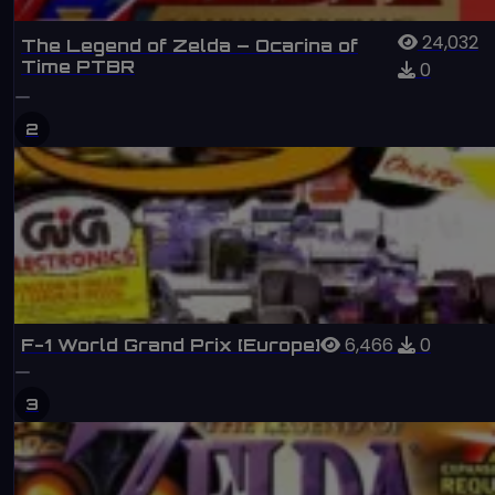
24,032
The Legend of Zelda – Ocarina of
Time PTBR
0
2
6,466
0
F-1 World Grand Prix [Europe]
3