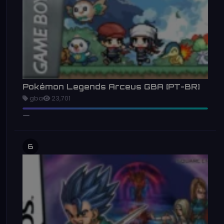
Pokémon Legends Arceus GBA [PT-BR]
gba
23,701
6