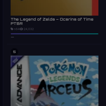
The Legend of Zelda – Ocarina of Time
PTBR
n64
24,032
5