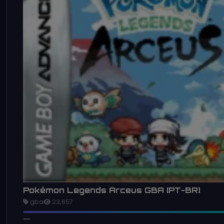
Pokémon Legends Arceus GBA [PT-BR]
gba
23,657