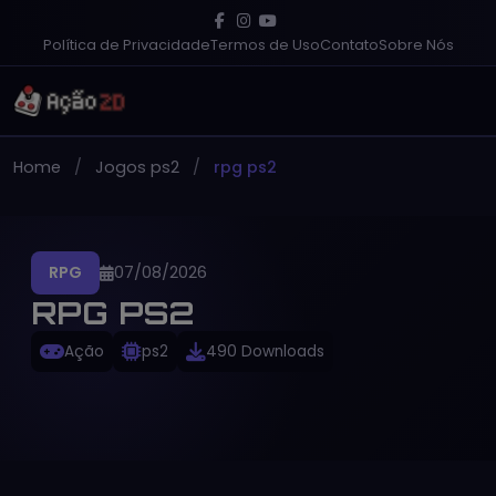
Política de Privacidade
Termos de Uso
Contato
Sobre Nós
Home
Jogos ps2
rpg ps2
RPG
07/08/2026
RPG PS2
Ação
ps2
490 Downloads
PT-BR
Gratuito