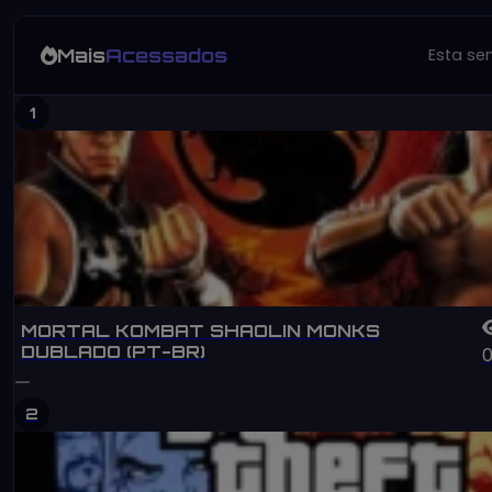
Mais
Acessados
Esta s
1
MORTAL KOMBAT SHAOLIN MONKS
DUBLADO (PT-BR)
2