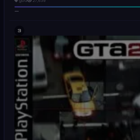
gba
27,639
3