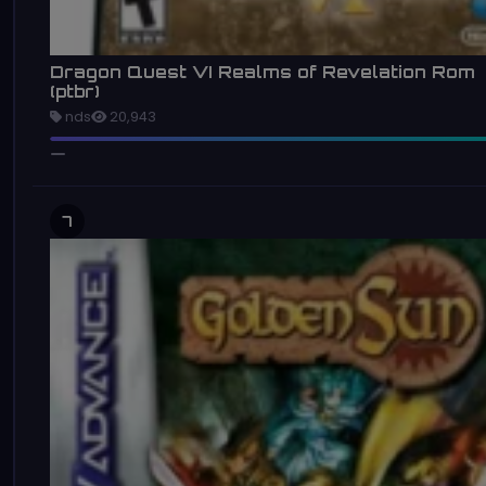
Dragon Quest VI Realms of Revelation Rom
(ptbr)
nds
20,943
7