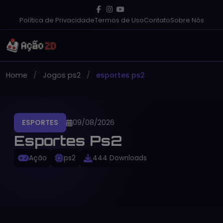
Política de Privacidade
Termos de Uso
Contato
Sobre Nós
Home
Jogos ps2
esportes ps2
ESPORTES
09/08/2026
Esportes Ps2
Ação
ps2
444 Downloads
PT-BR
Gratuito