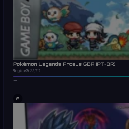
Pokémon Legends Arceus GBA [PT-BR]
gba
23,717
6