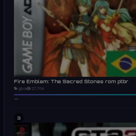
Fire Emblem: The Sacred Stones rom ptbr
gba
27,704
3