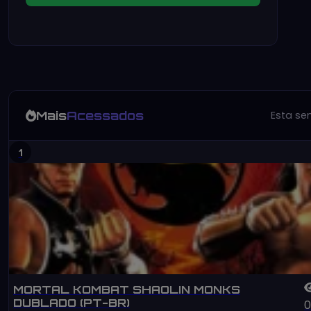
Mais
Acessados
Esta s
1
MORTAL KOMBAT SHAOLIN MONKS
DUBLADO (PT-BR)
0