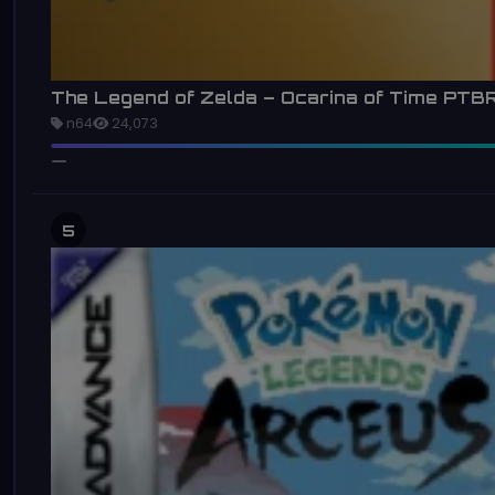
The Legend of Zelda – Ocarina of Time PTB
n64
24,073
5