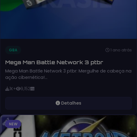
1 ano atrás
GBA
Mega Man Battle Network 3 ptbr
Mega Man Battle Network 3 ptbr: Mergulhe de cabeça na
ação cibernética!…
1K+
9,152
Detalhes
NEW