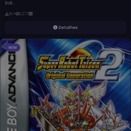
Ball…
1K+
1,277
Detalhes
NEW