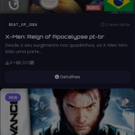
2 anos atrás
BEAT_UP_GBA
X-Men: Reign of Apocalypse pt-br
Desde o seu surgimento nos quadrinhos, os X-Men têm
sido uma parte…
1K+
1,865
Detalhes
NEW