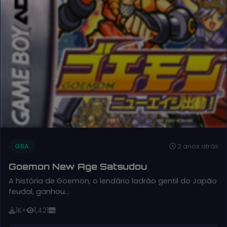
2 anos atrás
GBA
Goemon New Age Satsudou
A história de Goemon, o lendário ladrão gentil do Japão
feudal, ganhou…
1K+
1,421